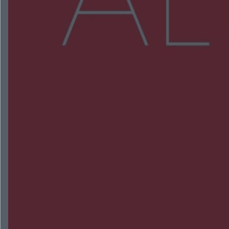
Więcej
NAJNOWSZE:
Policjanci z Przysuchy odnaleźli ciało 40-letniej
kobiety. Dwie osoby usłyszały zarzut zabójstwa
Burze sparaliżowały region. Strażacy
interweniowali 58 razy
Trwa walka z nosówką w schronisku. Są
śmiertelne przypadki. Uruchomiono zbiórkę!
Radom Music Camp 2026. Trzy dni koncertów i
wydarzeń w różnych częściach miasta