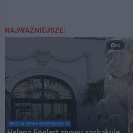
NAJWAŻNIEJSZE:
45
SPOT WIZERUNKOWY POLSATU
Helena Englert znowu zaskakuje.