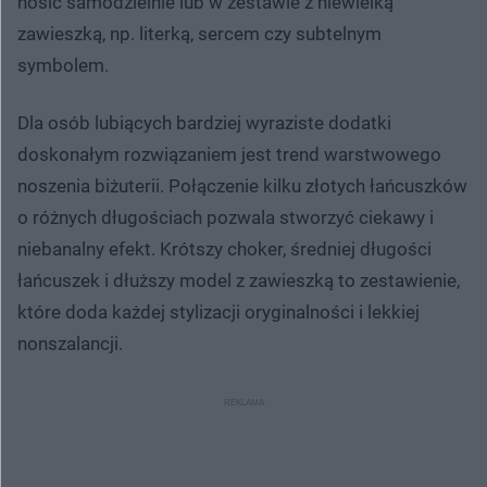
nosić samodzielnie lub w zestawie z niewielką
zawieszką, np. literką, sercem czy subtelnym
symbolem.
Dla osób lubiących bardziej wyraziste dodatki
doskonałym rozwiązaniem jest trend warstwowego
noszenia biżuterii. Połączenie kilku złotych łańcuszków
o różnych długościach pozwala stworzyć ciekawy i
niebanalny efekt. Krótszy choker, średniej długości
łańcuszek i dłuższy model z zawieszką to zestawienie,
które doda każdej stylizacji oryginalności i lekkiej
nonszalancji.