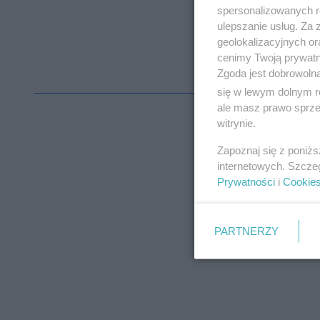
spersonalizowanych re
ulepszanie usług. Za
geolokalizacyjnych or
cenimy Twoją prywatno
Zgoda jest dobrowoln
się w lewym dolnym r
ale masz prawo sprzec
witrynie.
Zapoznaj się z poniż
internetowych. Szcze
Prywatności
i
Cookie
PARTNERZY