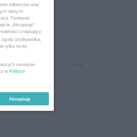
anie odbiorców oraz
nych danych
kacji. Ponieważ
ięcie „Akceptuję”.
ywatności znajdujący
ą zgody użytkownika,
 tylko na tej
 naszych serwisów
esz w
Polityce
Akceptuję