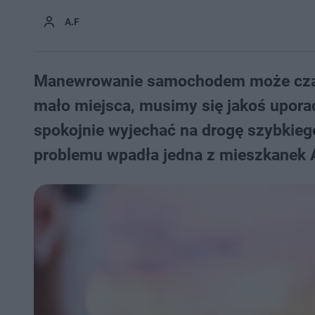
A.F
Manewrowanie samochodem może czase
mało miejsca, musimy się jakoś upora
spokojnie wyjechać na drogę szybkieg
problemu wpadła jedna z mieszkanek An