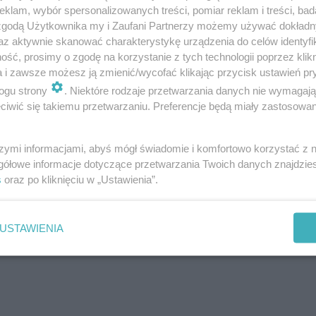
klam, wybór spersonalizowanych treści, pomiar reklam i treści, bad
 zgodą Użytkownika my i Zaufani Partnerzy możemy używać dokład
az aktywnie skanować charakterystykę urządzenia do celów identyfi
ść, prosimy o zgodę na korzystanie z tych technologii poprzez klikn
a i zawsze możesz ją zmienić/wycofać klikając przycisk ustawień pr
ogu strony
. Niektóre rodzaje przetwarzania danych nie wymagaj
iwić się takiemu przetwarzaniu. Preferencje będą miały zastosowanie
ROZWIŃ
szymi informacjami, abyś mógł świadomie i komfortowo korzystać z
gółowe informacje dotyczące przetwarzania Twoich danych znajdzi
s
oraz po kliknięciu w „Ustawienia”.
USTAWIENIA