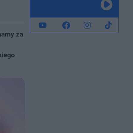
mamy za
kiego