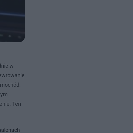
dnie w
anewrowanie
samochód.
ynym
enie. Ten
 salonach