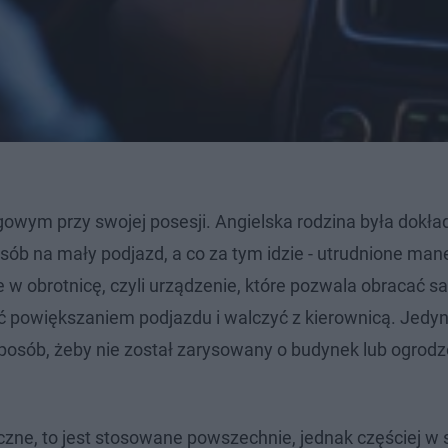
gowym przy swojej posesji. Angielska rodzina była dokła
posób na mały podjazd, a co za tym idzie - utrudnione m
w obrotnicę, czyli urządzenie, które pozwala obracać 
dzić powiększaniem podjazdu i walczyć z kierownicą. Jed
posób, żeby nie został zarysowany o budynek lub ogrodz
czne, to jest stosowane powszechnie, jednak częściej w