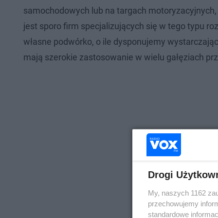
samochodowych lub na targach motoryzacyjnych, niż
jest sporo firm specjalizujących się w tego typu 
własne podwórko, o ile dysponujemy wystarczając
mają szerokie zastosowanie w wielu gałęziach pr
Drogi Użytkow
My, naszych 1162 zau
przechowujemy informa
standardowe informac