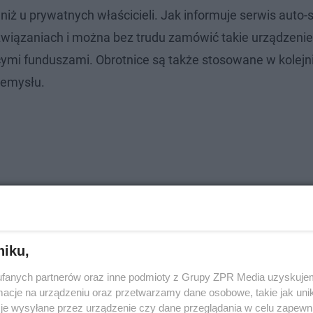
 u prywatnych właścicieli. Jak informuje serwis auto-s
rozwiązaniach i można bez trudu zamówić takie urządzenie
ymi funduszami. Obrotnice są także stosowane w kolejni
zemysłu.
niku,
fanych partnerów oraz inne podmioty z Grupy ZPR Media uzyskujem
cje na urządzeniu oraz przetwarzamy dane osobowe, takie jak unika
je wysyłane przez urządzenie czy dane przeglądania w celu zapewn