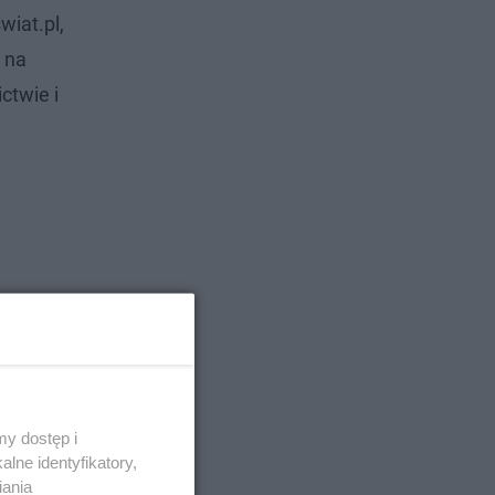
wiat.pl,
 na
ctwie i
y dostęp i
lne identyfikatory,
iania