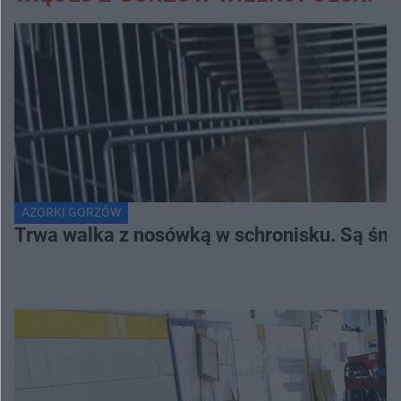
AZORKI GORZÓW
Trwa walka z nosówką w schronisku. Są śmi