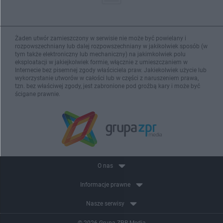
Żaden utwór zamieszczony w serwisie nie może być powielany i
rozpowszechniany lub dalej rozpowszechniany w jakikolwiek sposób (w
tym także elektroniczny lub mechaniczny) na jakimkolwiek polu
eksploatacji w jakiejkolwiek formie, włącznie z umieszczaniem w
Internecie bez pisemnej zgody właściciela praw. Jakiekolwiek użycie lub
wykorzystanie utworów w całości lub w części z naruszeniem prawa,
tzn. bez właściwej zgody, jest zabronione pod groźbą kary i może być
ścigane prawnie.
O nas
Informacje prawne
Nasze serwisy
© 2026 Grupa ZPR Media