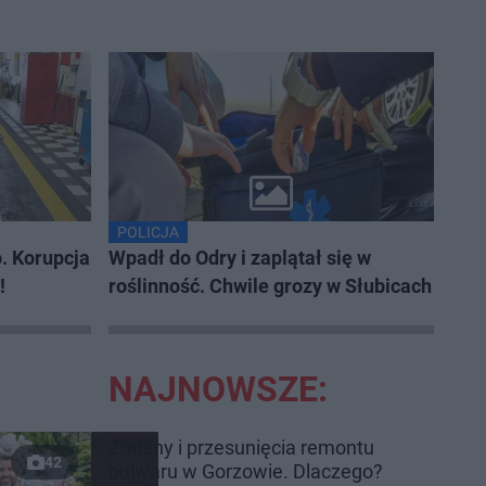
POLICJA
o. Korupcja
Wpadł do Odry i zaplątał się w
!
roślinność. Chwile grozy w Słubicach
NAJNOWSZE:
Zmiany i przesunięcia remontu
42
bulwaru w Gorzowie. Dlaczego?