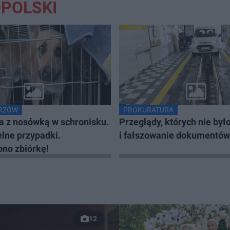
OPOLSKI
ORZÓW
PROKURATURA
a z nosówką w schronisku.
Przeglądy, których nie był
elne przypadki.
i fałszowanie dokumentów
no zbiórkę!
12