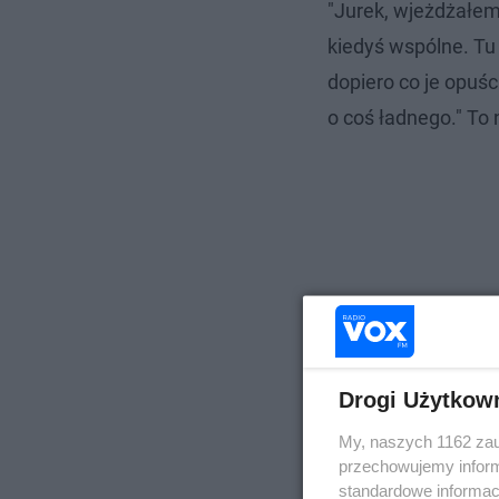
"Jurek, wjeżdżałem
kiedyś wspólne. Tu 
dopiero co je opuści
o coś ładnego." To 
Drogi Użytkow
My, naszych 1162 zau
przechowujemy informa
standardowe informac