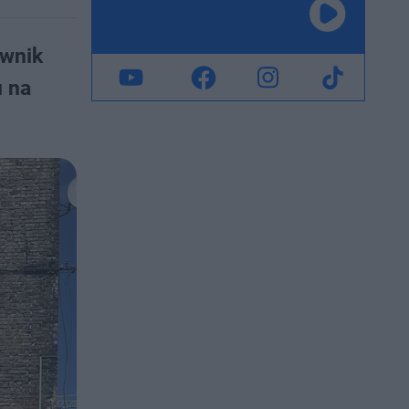
awnik
u na