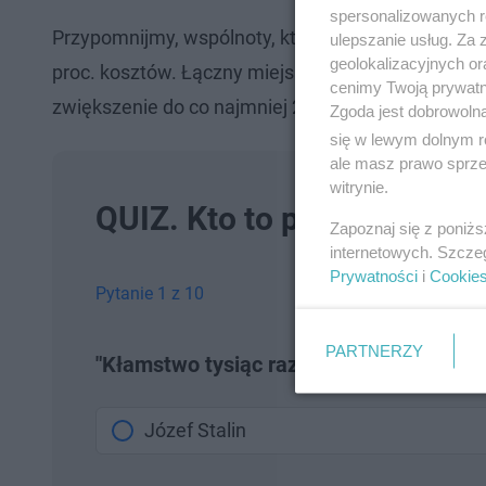
spersonalizowanych re
Przypomnijmy, wspólnoty, które zdecydują się na 
ulepszanie usług. Za
geolokalizacyjnych or
proc. kosztów. Łączny miejski budżet na to, to jedyn
cenimy Twoją prywatno
zwiększenie do co najmniej 2 mln złotych.
Zgoda jest dobrowoln
się w lewym dolnym r
ale masz prawo sprzec
witrynie.
QUIZ. Kto to powiedział? S
Zapoznaj się z poniż
internetowych. Szcze
Prywatności
i
Cookie
Pytanie 1 z 10
PARTNERZY
"Kłamstwo tysiąc razy powtórzone staje 
Józef Stalin