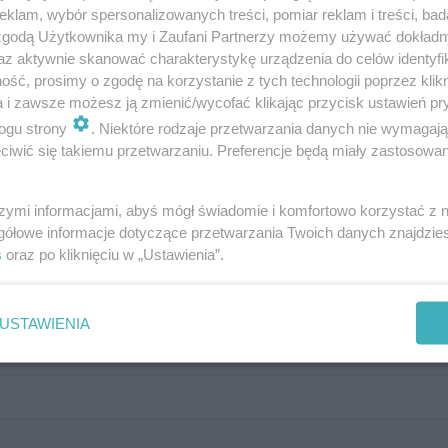
klam, wybór spersonalizowanych treści, pomiar reklam i treści, bad
remont budynku mogą liczyć na dotację z miasta w wyso
 zgodą Użytkownika my i Zaufani Partnerzy możemy używać dokład
az aktywnie skanować charakterystykę urządzenia do celów identyfi
ie 350 tys. złotych. Mieszkańcy złożyli petycję - liczą na
ść, prosimy o zgodę na korzystanie z tych technologii poprzez klikn
a i zawsze możesz ją zmienić/wycofać klikając przycisk ustawień pr
ogu strony
. Niektóre rodzaje przetwarzania danych nie wymagaj
iwić się takiemu przetwarzaniu. Preferencje będą miały zastosowanie
ławne cytaty, 10/10 dla najlepszy
szymi informacjami, abyś mógł świadomie i komfortowo korzystać z
gółowe informacje dotyczące przetwarzania Twoich danych znajdzi
s
oraz po kliknięciu w „Ustawienia”.
USTAWIENIA
się prawdą". Kto to powiedział?