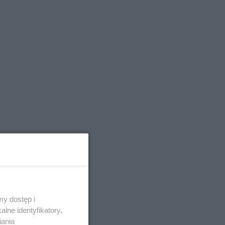
y dostęp i
lne identyfikatory,
iania