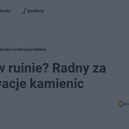
Radio
Bestlista
lionami na renowacje kamienic
 ruinie? Radny za
wacje kamienic
Do