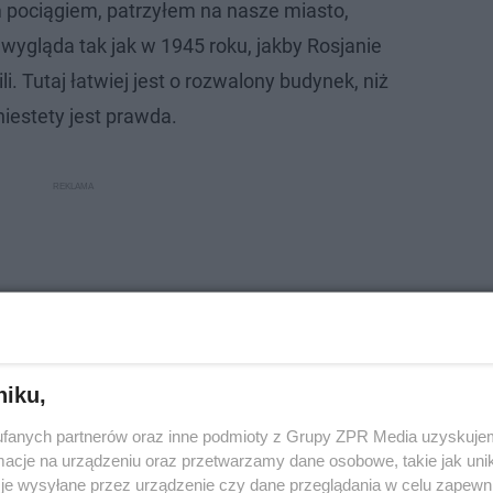
 pociągiem, patrzyłem na nasze miasto,
wygląda tak jak w 1945 roku, jakby Rosjanie
li. Tutaj łatwiej jest o rozwalony budynek, niż
niestety jest prawda.
niku,
fanych partnerów oraz inne podmioty z Grupy ZPR Media uzyskujem
cje na urządzeniu oraz przetwarzamy dane osobowe, takie jak unika
je wysyłane przez urządzenie czy dane przeglądania w celu zapewn