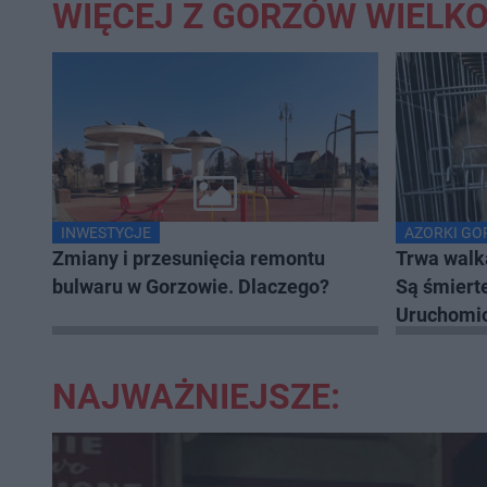
WIĘCEJ Z GORZÓW WIELK
INWESTYCJE
AZORKI G
Zmiany i przesunięcia remontu
Trwa walk
bulwaru w Gorzowie. Dlaczego?
Są śmiert
Uruchomio
NAJWAŻNIEJSZE: