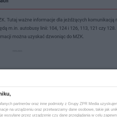
gach
. Tutaj ważne informacje dla jeżdżących komunikacją 
dą m.in. autobusy linii: 104, 124 i 126, 113, 121 czy 128. 
ormacji można uzyskać dzwoniąc do MZK.
niku,
fanych partnerów oraz inne podmioty z Grupy ZPR Media uzyskujem
cje na urządzeniu oraz przetwarzamy dane osobowe, takie jak unika
je wysyłane przez urządzenie czy dane przeglądania w celu zapewn