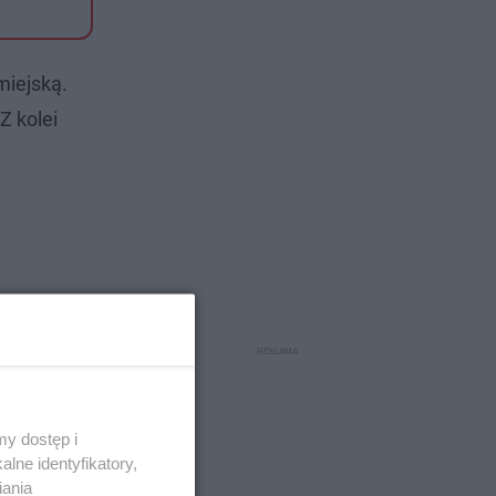
miejską.
Z kolei
y dostęp i
lne identyfikatory,
iania