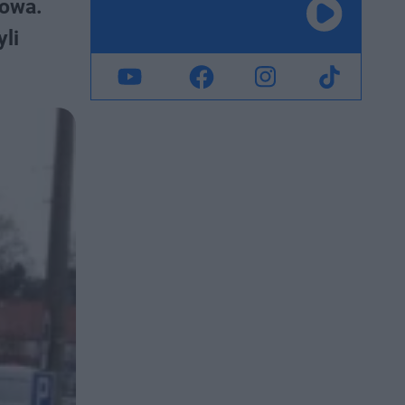
zowa.
li