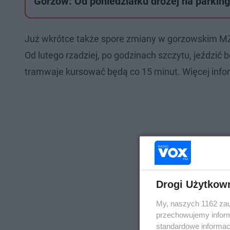
Gorzów: Od poniedziałku drożej na parkin
Już wkrótce także spore zmiany w gorzowskim MZK
Od lutego rzadziej, po godzinach szczytu, jeździć bę
tramwaje kursować będą co 15 minut. Więcej inf
Drogi Użytkow
My, naszych 1162 zau
przechowujemy informa
standardowe informac