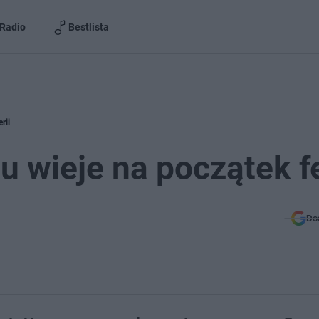
Radio
Bestlista
rii
 wieje na początek fe
Do