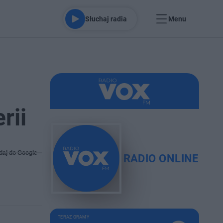
Słuchaj radia
Menu
rii
daj do Google
RADIO ONLINE
TERAZ GRAMY