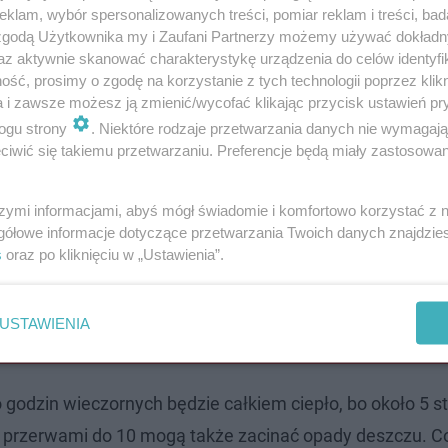
klam, wybór spersonalizowanych treści, pomiar reklam i treści, bad
 zgodą Użytkownika my i Zaufani Partnerzy możemy używać dokład
az aktywnie skanować charakterystykę urządzenia do celów identyfi
w ciągu kilkunastu dni. Urząd zdecydował że ilość kurs
ść, prosimy o zgodę na korzystanie z tych technologii poprzez klikn
. Zmiany trzeba było wprowadzić bo spada ilość pasażeró
a i zawsze możesz ją zmienić/wycofać klikając przycisk ustawień pr
ogu strony
. Niektóre rodzaje przetwarzania danych nie wymagaj
iwić się takiemu przetwarzaniu. Preferencje będą miały zastosowanie
 i DK 22, czyli wylotówce na Gdańsk. Mieszkańcy mają 
szymi informacjami, abyś mógł świadomie i komfortowo korzystać z
Żwirowej. Te miały zakończyć się jeszcze w grudniu. To 
gółowe informacje dotyczące przetwarzania Twoich danych znajdzi
i Mieszka I.
s
oraz po kliknięciu w „Ustawienia”.
USTAWIENIA
 zachorowań wariantem Omikron
godzin wieczornych będzie całkiem ciepło, bo około 5 st
 z przerwami do 10 mogą także zacinać opady deszczu. C