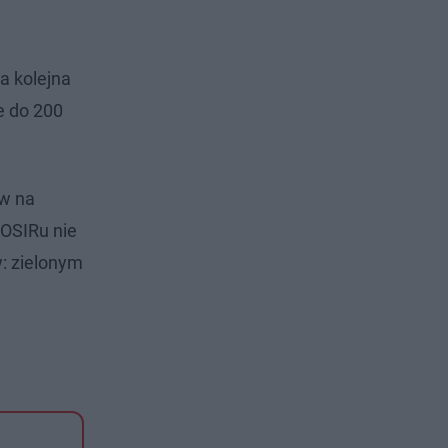
 a kolejna
ie do 200
ów na
 OSIRu nie
w: zielonym