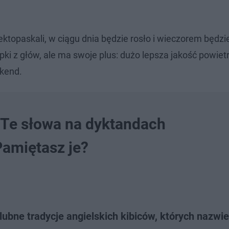
ektopaskali, w ciągu dnia będzie rosło i wieczorem będzi
ki z głów, ale ma swoje plus: dużo lepsza jakość powietr
ekend.
. Te słowa na dyktandach
Pamiętasz je?
ubne tradycje angielskich kibiców, których nazwi