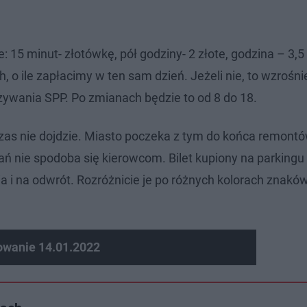
: 15 minut- złotówkę, pół godziny- 2 złote, godzina – 3,5
h, o ile zapłacimy w ten sam dzień. Jeżeli nie, to wzrośn
zywania SPP. Po zmianach będzie to od 8 do 18.
 czas nie dojdzie. Miasto poczeka z tym do końca remont
ań nie spodoba się kierowcom. Bilet kupiony na parkingu
 i na odwrót. Rozróżnicie je po różnych kolorach znakó
owanie 14.01.2022