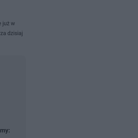
e już w
za dzisiaj
emy: