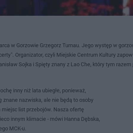
 marca w Gorzowie Grzegorz Turnau. Jego występ w gorz
erty". Organizator, czyli Miejskie Centrum Kultury zapow
nisław Sojka i Spięty znany z Lao Che, który tym razem 
ochę inny niż lata ubiegłe, ponieważ,
 znane nazwiska, ale nie będą to osoby
miejsc list przebojów. Nasza ofertę
ieco innym klimacie - mówi Hanna Dębska,
iego MCK-u.