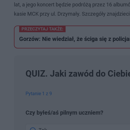
lat, a jego koncert będzie podróżą przez 16 album
kasie MCK przy ul. Drzymały. Szczegóły znajdzieci
PRZECZYTAJ TAKŻE:
Gorzów: Nie wiedział, że ściga się z policj
QUIZ. Jaki zawód do Ciebi
Pytanie 1 z 9
Czy byłeś/aś pilnym uczniem?