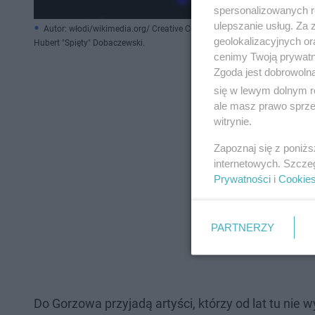
spersonalizowanych re
ulepszanie usług. Za
Autor: włodi/wikimedia.org/ Creative Commons
geolokalizacyjnych or
Hubert "Spięty" Dobaczewski.
cenimy Twoją prywatno
Zgoda jest dobrowoln
się w lewym dolnym r
ale masz prawo sprzec
witrynie.
Zapoznaj się z poniż
internetowych. Szcze
Prywatności
i
Cookie
PARTNERZY
Do Gorzowa przyjadą artyści, którzy od lat tu nie 