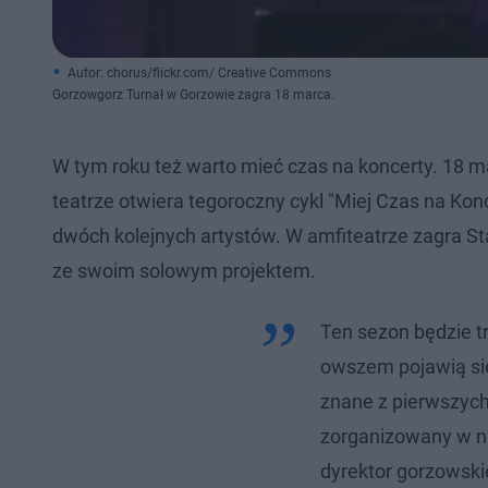
Autor: chorus/flickr.com/ Creative Commons
Gorzowgorz Turnał w Gorzowie zagra 18 marca.
W tym roku też warto mieć czas na koncerty. ​18
teatrze otwiera tegoroczny cykl "Miej Czas na Konc
dwóch kolejnych artystów. W amfiteatrze zagra Sta
ze swoim solowym projektem.
Ten sezon będzie tr
owszem pojawią się
znane z pierwszych 
zorganizowany w n
dyrektor gorzowsk