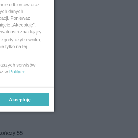
anie odbiorców oraz
nych danych
kacji. Ponieważ
ięcie „Akceptuję”.
ywatności znajdujący
ą zgody użytkownika,
 tylko na tej
 naszych serwisów
esz w
Polityce
Akceptuję
 kończy 55