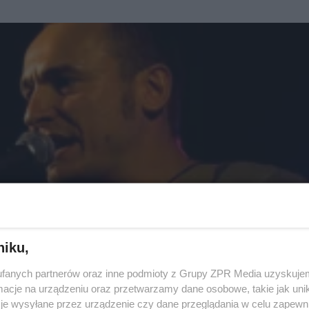
niku,
fanych partnerów oraz inne podmioty z Grupy ZPR Media uzyskujem
cje na urządzeniu oraz przetwarzamy dane osobowe, takie jak unika
je wysyłane przez urządzenie czy dane przeglądania w celu zapewn