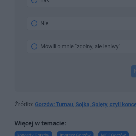
Tak
Nie
Mówili o mnie "zdolny, ale leniwy"
Źródło:
Gorzów: Turnau, Sojka, Spięty, czyli konc
koncerty Gorzów
Imprezy Gorzów
MCK Gorzów