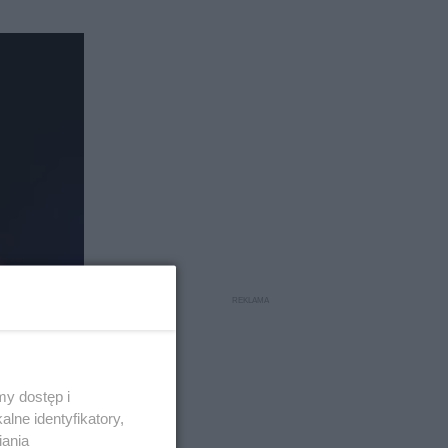
y dostęp i
lne identyfikatory,
iania