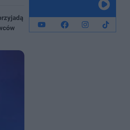
przyjadą
awców