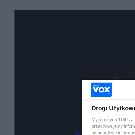
Drogi Użytkow
My, naszych 1160 zau
przechowujemy informa
standardowe informac