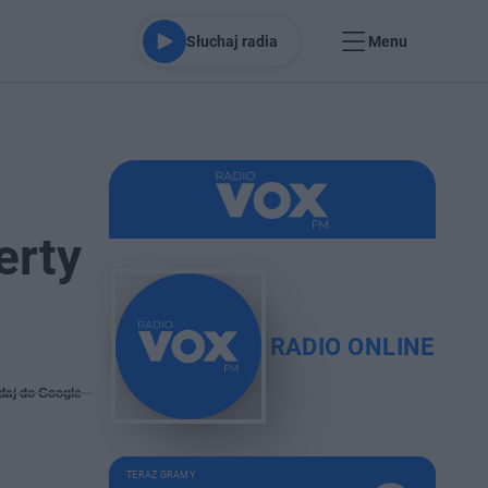
Słuchaj radia
Menu
erty
RADIO ONLINE
daj do Google
TERAZ GRAMY