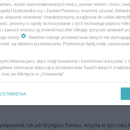
klam, wybór spersonalizowanych treści, pomiar reklam i treści, bad
 zgodą Użytkownika my i Zaufani Partnerzy możemy używać dokład
az aktywnie skanować charakterystykę urządzenia do celów identyfi
ść, prosimy o zgodę na korzystanie z tych technologii poprzez klikn
a i zawsze możesz ją zmienić/wycofać klikając przycisk ustawień pr
ogu strony
. Niektóre rodzaje przetwarzania danych nie wymagaj
iwić się takiemu przetwarzaniu. Preferencje będą miały zastosowanie
szymi informacjami, abyś mógł świadomie i komfortowo korzystać z
gółowe informacje dotyczące przetwarzania Twoich danych znajdzi
s
oraz po kliknięciu w „Ustawienia”.
USTAWIENIA
występowali, tak jak Grzegorz Turnau. Artysta w tym roku