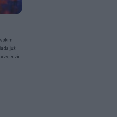
owskim
iada już
przyjedzie