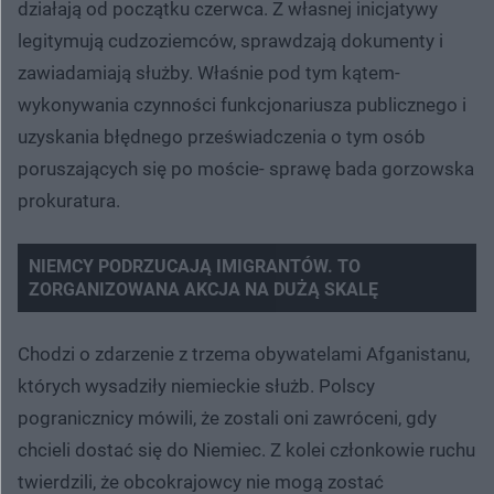
działają od początku czerwca. Z własnej inicjatywy
legitymują cudzoziemców, sprawdzają dokumenty i
zawiadamiają służby. Właśnie pod tym kątem-
wykonywania czynności funkcjonariusza publicznego i
uzyskania błędnego przeświadczenia o tym osób
poruszających się po moście- sprawę bada gorzowska
prokuratura.
NIEMCY PODRZUCAJĄ IMIGRANTÓW. TO
ZORGANIZOWANA AKCJA NA DUŻĄ SKALĘ
Nie można odtworzyć wideo
Spróbuj ponownie
Chodzi o zdarzenie z trzema obywatelami Afganistanu,
których wysadziły niemieckie służb. Polscy
pogranicznicy mówili, że zostali oni zawróceni, gdy
chcieli dostać się do Niemiec. Z kolei członkowie ruchu
twierdzili, że obcokrajowcy nie mogą zostać