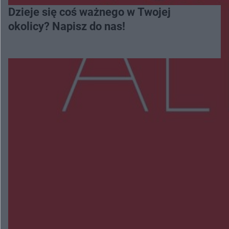
Dzieje się coś ważnego w Twojej
okolicy? Napisz do nas!
Więcej
NAJNOWSZE:
Radom Music Camp 2026. Trzy dni koncertów i
wydarzeń w różnych częściach miasta
Przeglądy, których nie było. Korupcja i
fałszowanie dokumentów!