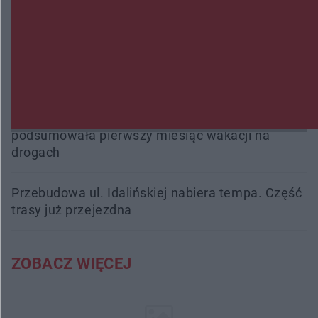
Beach Ball Radom na Borkach. Turniej otworzy
nowe boiska dla mieszkańców
Śledztwo w „Drzewnej” przedłużone. Prokuratura
ma czas do 26 października
16 ofiar i 191 wypadków. Mazowiecka policja
podsumowała pierwszy miesiąc wakacji na
drogach
Przebudowa ul. Idalińskiej nabiera tempa. Część
trasy już przejezdna
ZOBACZ WIĘCEJ