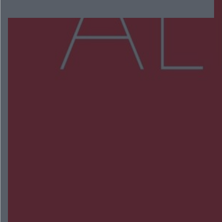
Więcej
NAJNOWSZE:
Burze sparaliżowały region. Strażacy
interweniowali 58 razy
Trwa walka z nosówką w schronisku. Są
śmiertelne przypadki. Uruchomiono zbiórkę!
Radom Music Camp 2026. Trzy dni koncertów i
wydarzeń w różnych częściach miasta