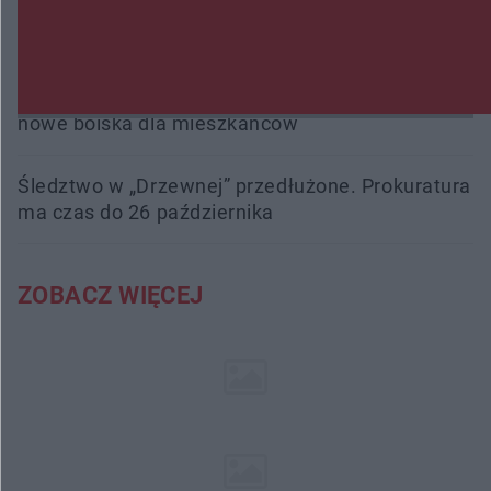
Przeglądy, których nie było. Korupcja i
fałszowanie dokumentów!
Beach Ball Radom na Borkach. Turniej otworzy
nowe boiska dla mieszkańców
Śledztwo w „Drzewnej” przedłużone. Prokuratura
ma czas do 26 października
ZOBACZ WIĘCEJ