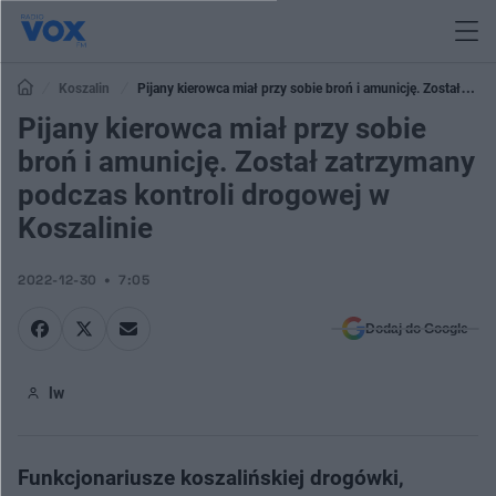
Koszalin
Pijany kierowca miał przy sobie broń i amunicję. Został
zatrzymany podczas kontroli drogowej w Koszalinie
Pijany kierowca miał przy sobie
broń i amunicję. Został zatrzymany
podczas kontroli drogowej w
Koszalinie
2022-12-30
7:05
Dodaj do Google
lw
Funkcjonariusze koszalińskiej drogówki,