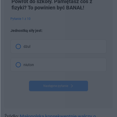
Powrót do szkoły. Pamiętasz coś z
fizyki? To powinien być BANAŁ!
Pytanie 1 z 10
Jednostką siły jest:
dżul
niuton
Następne pytanie
Źródło:
Małopolska konsekwentnie walczy o