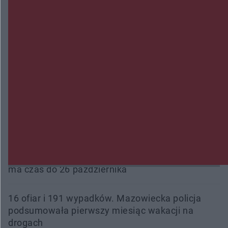
śmiertelne przypadki. Uruchomiono zbiórkę!
Radom Music Camp 2026. Trzy dni koncertów i
wydarzeń w różnych częściach miasta
Przeglądy, których nie było. Korupcja i
fałszowanie dokumentów!
Beach Ball Radom na Borkach. Turniej otworzy
nowe boiska dla mieszkańców
Śledztwo w „Drzewnej” przedłużone. Prokuratura
ma czas do 26 października
16 ofiar i 191 wypadków. Mazowiecka policja
podsumowała pierwszy miesiąc wakacji na
drogach