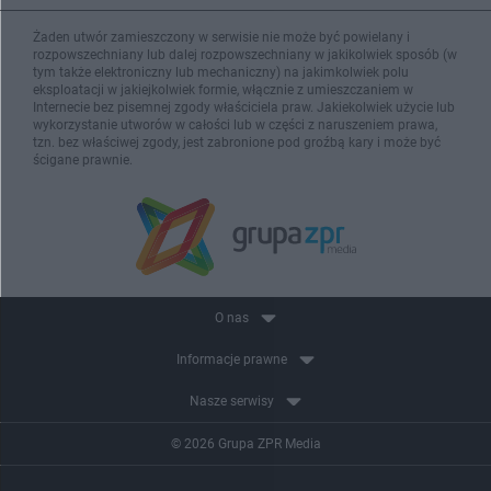
Żaden utwór zamieszczony w serwisie nie może być powielany i
rozpowszechniany lub dalej rozpowszechniany w jakikolwiek sposób (w
tym także elektroniczny lub mechaniczny) na jakimkolwiek polu
eksploatacji w jakiejkolwiek formie, włącznie z umieszczaniem w
Internecie bez pisemnej zgody właściciela praw. Jakiekolwiek użycie lub
wykorzystanie utworów w całości lub w części z naruszeniem prawa,
tzn. bez właściwej zgody, jest zabronione pod groźbą kary i może być
ścigane prawnie.
O nas
Informacje prawne
Nasze serwisy
© 2026 Grupa ZPR Media