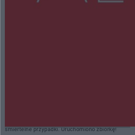
NAJNOWSZE:
Wsola: Renault uderzyło w słup i stanął w
płomieniach. 49-latek trafił do szpitala
Zmiany i przesunięcia remontu bulwaru w
Gorzowie. Dlaczego?
Policjanci z Przysuchy odnaleźli ciało 40-letniej
kobiety. Dwie osoby usłyszały zarzut zabójstwa
Burze sparaliżowały region. Strażacy
interweniowali 58 razy
Trwa walka z nosówką w schronisku. Są
śmiertelne przypadki. Uruchomiono zbiórkę!