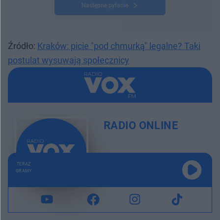
Następne pytanie
Źródło:
Kraków: picie "pod chmurką" legalne? Taki
postulat wysuwają społecznicy
RADIO ONLINE
TERAZ
GRAMY