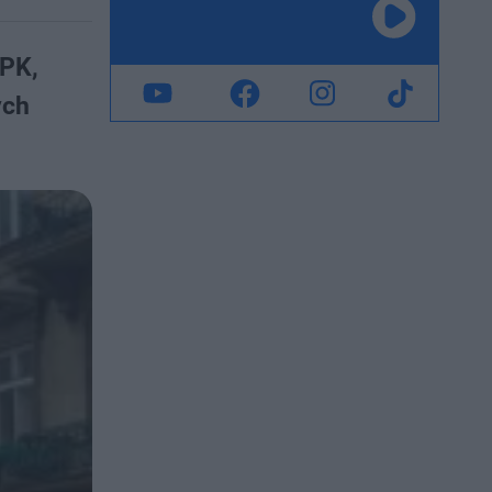
MPK,
ych