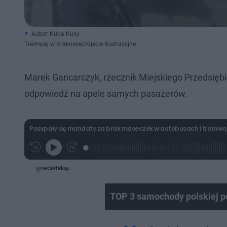
Autor: Kuba Kusy
Tramwaj w Krakowie/zdjęcie ilustracyjne
Marek Gancarczyk, rzecznik Miejskiego Przedsięb
odpowiedź na apele samych pasażerów.
Posypały się mandaty za brak maseczek w autobusach i tramwaj
L
P
P
G
o
r
r
r
a
z
z
a
d
e
e
j
e
w
w
d
i
i
:
ń
ń
6
1
1
TOP 3 samochody polskiej pol
.
0
0
8
s
s
9
d
d
%
o
o