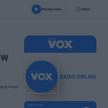
Słuchaj radia
Menu
 w
RADIO ONLINE
daj do Google
TERAZ GRAMY