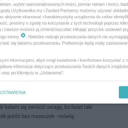
klam, wybór spersonalizowanych treści, pomiar reklam i treści, bad
 zgodą Użytkownika my i Zaufani Partnerzy możemy używać dokład
az aktywnie skanować charakterystykę urządzenia do celów identyfi
ść, prosimy o zgodę na korzystanie z tych technologii poprzez klikn
a i zawsze możesz ją zmienić/wycofać klikając przycisk ustawień pr
ogu strony
. Niektóre rodzaje przetwarzania danych nie wymagaj
iwić się takiemu przetwarzaniu. Preferencje będą miały zastosowanie
szymi informacjami, abyś mógł świadomie i komfortowo korzystać z
gółowe informacje dotyczące przetwarzania Twoich danych znajdzi
s
oraz po kliknięciu w „Ustawienia”.
piony, to jestem zabezpieczony. A są ludzie
USTAWIENIA
hodzi taki ktoś bez maski. I co dalej? Sieje!
le bałam się zwrócić uwagę, bo facet taki
sób jeździ bez maseczek - mówią.