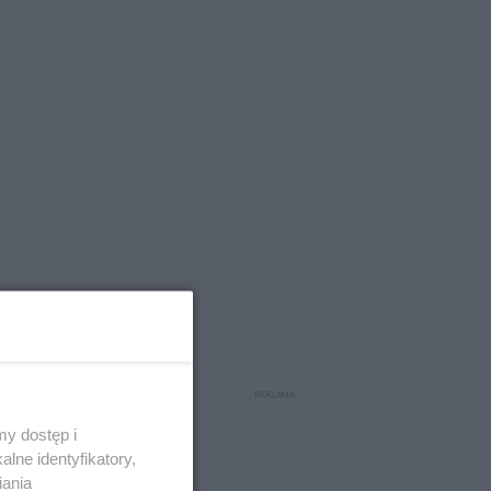
go kary są
y dostęp i
lne identyfikatory,
iania