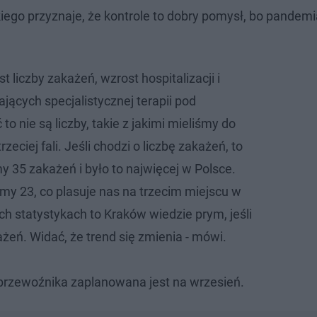
go przyznaje, że kontrole to dobry pomysł, bo pandemi
liczby zakażeń, wzrost hospitalizacji i
jących specjalistycznej terapii pod
to nie są liczby, takie z jakimi mieliśmy do
zeciej fali. Jeśli chodzi o liczbę zakażeń, to
y 35 zakażeń i było to najwięcej w Polsce.
my 23, co plasuje nas na trzecim miejscu w
ych statystykach to Kraków wiedzie prym, jeśli
ażeń. Widać, że trend się zmienia - mówi.
i przewoźnika zaplanowana jest na wrzesień.