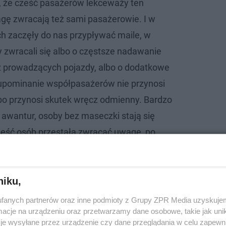
 że cześć pasażerów lekceważy ten
gę zwracają też sami pasażerowie. I w
ch zaczęły do nas przypływać maile, w
 zwracali się albo o częstsze nadawanie
 prowadzących pojazdy, albo o dodatkowe
, upominanie współpasażerów nie przynosi
bo przynosi skutek wręcz odmienny. Bardzo
 awantur, osoby bez maseczki stają się
ęść osób przestała zwracać uwagę, po
 na swoje bezpieczeństwo - mówi.
yznają, że coraz mniej osób pamięta o obowiązku, dlate
niku,
fanych partnerów oraz inne podmioty z Grupy ZPR Media uzyskujem
cje na urządzeniu oraz przetwarzamy dane osobowe, takie jak unika
je wysyłane przez urządzenie czy dane przeglądania w celu zapewn