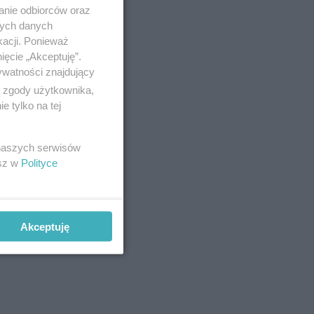
anie odbiorców oraz
nych danych
kacji. Ponieważ
ięcie „Akceptuję”.
ywatności znajdujący
ą zgody użytkownika,
 tylko na tej
 naszych serwisów
esz w
Polityce
Akceptuję