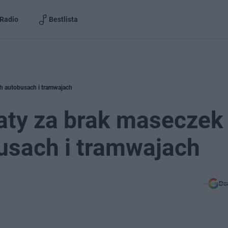
Radio
Bestlista
h autobusach i tramwajach
aty za brak maseczek
usach i tramwajach
Do