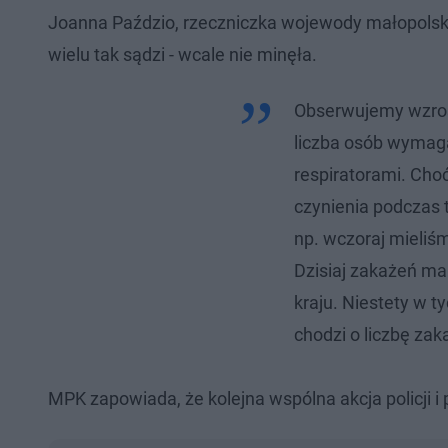
Joanna Paździo, rzeczniczka wojewody małopolskie
wielu tak sądzi - wcale nie minęła.
Obserwujemy wzrost 
liczba osób wymaga
respiratorami. Choć 
czynienia podczas tr
np. wczoraj mieliśm
Dzisiaj zakażeń ma
kraju. Niestety w t
chodzi o liczbę zak
MPK zapowiada, że kolejna wspólna akcja policji 