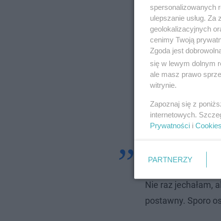
spersonalizowanych re
ulepszanie usług. Za
geolokalizacyjnych or
cenimy Twoją prywatno
Zgoda jest dobrowoln
się w lewym dolnym r
ale masz prawo sprzec
witrynie.
Zapoznaj się z poniż
internetowych. Szcze
Prywatności
i
Cookie
Jeżeli jestem szcze
PARTNERZY
niezaszczepieni i wc
Nie raz jechałam, a
postawny. Sporo o