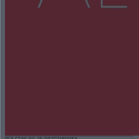
NAJNOWSZE:
Trwa walka z nosówką w schronisku. Są
śmiertelne przypadki. Uruchomiono zbiórkę!
Radom Music Camp 2026. Trzy dni koncertów i
wydarzeń w różnych częściach miasta
Przeglądy, których nie było. Korupcja i
fałszowanie dokumentów!
Beach Ball Radom na Borkach. Turniej otworzy
nowe boiska dla mieszkańców
Śledztwo w „Drzewnej” przedłużone. Prokuratura
ma czas do 26 października