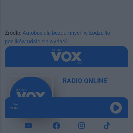
Źródło:
Autobus dla bezdomnych w Łodzi. Ile
posiłków udało się wydać?
RADIO ONLINE
TERAZ
GRAMY