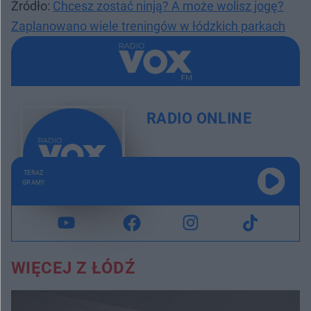
Źródło:
Chcesz zostać ninją? A może wolisz jogę?
Zaplanowano wiele treningów w łódzkich parkach
RADIO ONLINE
TERAZ
GRAMY
WIĘCEJ Z ŁÓDŹ