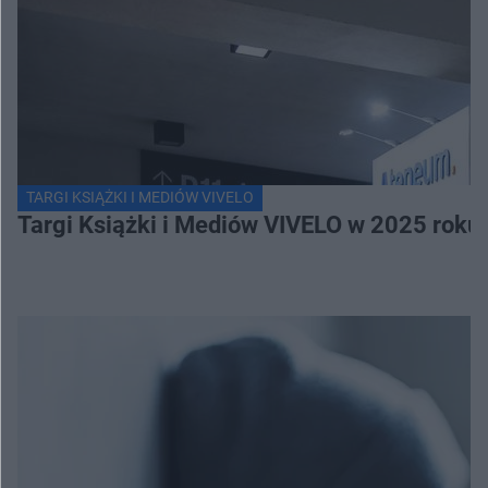
TARGI KSIĄŻKI I MEDIÓW VIVELO
Targi Książki i Mediów VIVELO w 2025 roku 