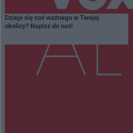
Dzieje się coś ważnego w Twojej
okolicy? Napisz do nas!
Więcej
NAJNOWSZE:
Trwa walka z nosówką w schronisku. Są
śmiertelne przypadki. Uruchomiono zbiórkę!
Radom Music Camp 2026. Trzy dni koncertów i
wydarzeń w różnych częściach miasta