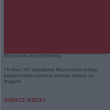
Przeglądy, których nie było. Korupcja i
fałszowanie dokumentów!
Beach Ball Radom na Borkach. Turniej otworzy
nowe boiska dla mieszkańców
Śledztwo w „Drzewnej” przedłużone. Prokuratura
ma czas do 26 października
16 ofiar i 191 wypadków. Mazowiecka policja
podsumowała pierwszy miesiąc wakacji na
drogach
ZOBACZ WIĘCEJ