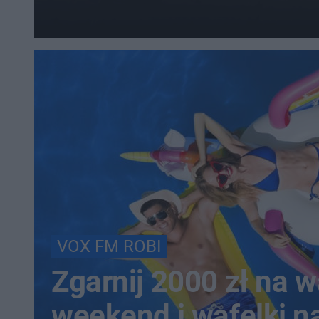
VOX FM ROBI
Zgarnij 2000 zł na 
weekend i wafelki n