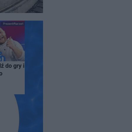
ź do gry i
o