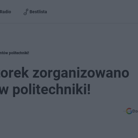
Radio
Bestlista
ntów politechniki!
torek zorganizowano
w politechniki!
Do