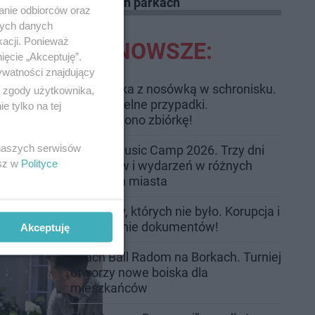
w łódzkich parkach
anie odbiorców oraz
nych danych
kacji. Ponieważ
NAJNOWSZE:
ięcie „Akceptuję”.
ywatności znajdujący
Trwa walka z nosówką w schronisku.
ą zgody użytkownika,
Są śmiertelne przypadki.
 tylko na tej
Uruchomiono zbiórkę!
 naszych serwisów
Radom Music Camp 2026. Trzy dni
esz w
Polityce
koncertów i wydarzeń w różnych
częściach miasta
wo.
Przeglądy, których nie było. Korupcja i
fałszowanie dokumentów!
Akceptuję
Beach Ball Radom na Borkach. Turniej
otworzy nowe boiska dla
mieszkańców