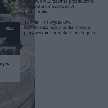
Śledztwo w „Drzewnej” przedłużone.
Prokuratura ma czas do 26
października
16 ofiar i 191 wypadków.
Mazowiecka policja podsumowała
22
pierwszy miesiąc wakacji na drogach
any w