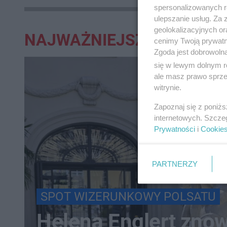
tragedii 
spersonalizowanych re
ulepszanie usług. Za
geolokalizacyjnych or
NAJWAŻNIEJSZE:
cenimy Twoją prywatno
Zgoda jest dobrowoln
się w lewym dolnym r
ale masz prawo sprzec
witrynie.
Zapoznaj się z poniż
internetowych. Szcze
Prywatności
i
Cookie
PARTNERZY
SPOT WIZERUNKOWY POLSATU
Helena Englert zno