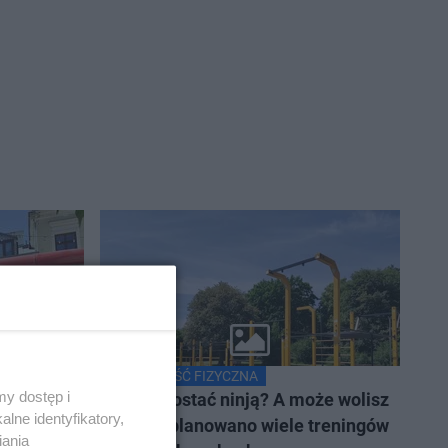
AKTYWNOŚĆ FIZYCZNA
y dostęp i
 autobus.
Chcesz zostać ninją? A może wolisz
lne identyfikatory,
jogę? Zaplanowano wiele treningów
iania