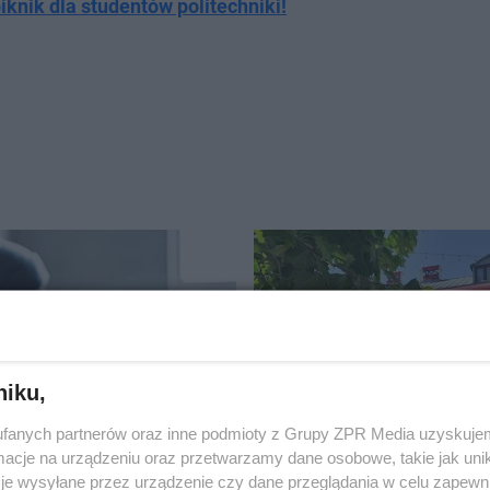
knik dla studentów politechniki!
niku,
E
ATRAKCJE W ŁODZI
fanych partnerów oraz inne podmioty z Grupy ZPR Media uzyskujem
omile alkoholu i
Po Łodzi kursuje piętrowy
cje na urządzeniu oraz przetwarzamy dane osobowe, takie jak unika
a się” córeczką. O krok od
Przejazdy są darmowe!
je wysyłane przez urządzenie czy dane przeglądania w celu zapewn