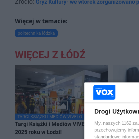
Źródło:
Gryz Kultury- we wtorek zorganizowano pi
politechnika łódzka
WIĘCEJ Z ŁÓDŹ
Drogi Użytkow
TARGI KSIĄŻKI I MEDIÓW VIVELO
NA SYGNAL
My, naszych 1162 zau
Targi Książki i Mediów VIVELO w
Miała 4 pr
przechowujemy informa
2025 roku w Łodzi!
„opiekował
standardowe informac