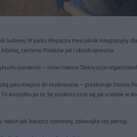
 ludowej.W parku Klepacza trwa piknik integracyjny dl
Łódzkiej, zarówno Polaków jak i obcokrajowców.
ybuchu pandemii — mówi Hanna Oleksyszyn organizator
dzką jako miejsce do studiowania — przekonuje Dorota P
o wszystko po to, by studenci czuli się jak u siebie w 
takich jak: barszcz czerwony, zalewajka czy pierogi.