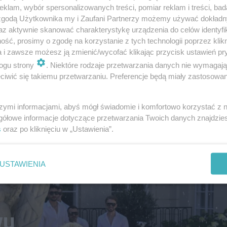
w Radomsku
klam, wybór spersonalizowanych treści, pomiar reklam i treści, bad
 zgodą Użytkownika my i Zaufani Partnerzy możemy używać dokład
az aktywnie skanować charakterystykę urządzenia do celów identyfi
ść, prosimy o zgodę na korzystanie z tych technologii poprzez klikn
a i zawsze możesz ją zmienić/wycofać klikając przycisk ustawień pr
ogu strony
. Niektóre rodzaje przetwarzania danych nie wymagaj
45
iwić się takiemu przetwarzaniu. Preferencje będą miały zastosowanie
szymi informacjami, abyś mógł świadomie i komfortowo korzystać z
gółowe informacje dotyczące przetwarzania Twoich danych znajdzi
s
oraz po kliknięciu w „Ustawienia”.
NASZ PATRONAT
"Numa numa yey" na ży
Musisz to zobaczyć
USTAWIENIA
wu