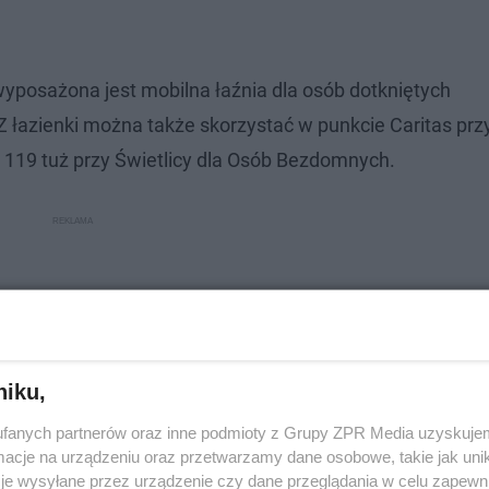
k wyposażona jest mobilna łaźnia dla osób dotkniętych
 łazienki można także skorzystać w punkcie Caritas prz
o 119 tuż przy Świetlicy dla Osób Bezdomnych.​
niku,
fanych partnerów oraz inne podmioty z Grupy ZPR Media uzyskujem
cje na urządzeniu oraz przetwarzamy dane osobowe, takie jak unika
je wysyłane przez urządzenie czy dane przeglądania w celu zapewn