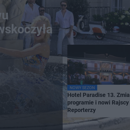
wu
 wskoczyła
NOWY SEZON
Hotel Paradise 13. Zmi
programie i nowi Rajscy
Reporterzy