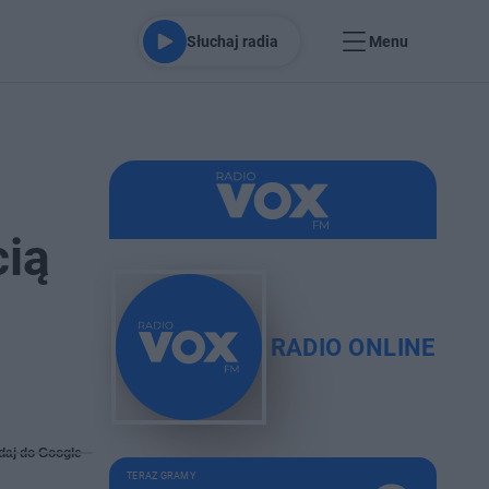
Słuchaj radia
Menu
cią
RADIO ONLINE
daj do Google
TERAZ GRAMY