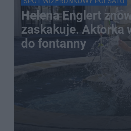
SPOT WIZERUNKOWY POLSATU
Helena Englert zno
zaskakuje. Aktorka
do fontanny