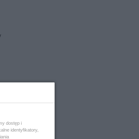
y
y dostęp i
lne identyfikatory,
iania