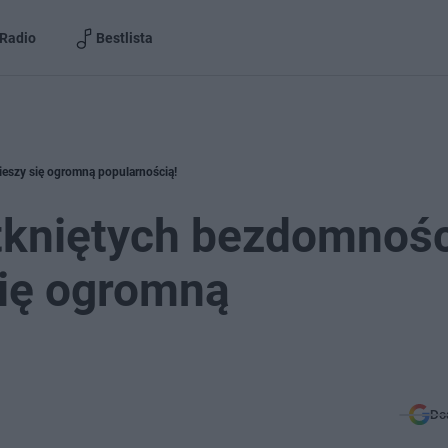
Radio
Bestlista
cieszy się ogromną popularnością!
otkniętych bezdomnoś
 się ogromną
Do