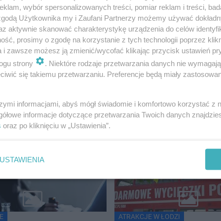
klam, wybór spersonalizowanych treści, pomiar reklam i treści, bad
 zgodą Użytkownika my i Zaufani Partnerzy możemy używać dokład
az aktywnie skanować charakterystykę urządzenia do celów identyfi
 już działa i cieszy się ogromną popularnością!
ść, prosimy o zgodę na korzystanie z tych technologii poprzez klikn
a i zawsze możesz ją zmienić/wycofać klikając przycisk ustawień pr
ogu strony
. Niektóre rodzaje przetwarzania danych nie wymagaj
iwić się takiemu przetwarzaniu. Preferencje będą miały zastosowanie
szymi informacjami, abyś mógł świadomie i komfortowo korzystać z
gółowe informacje dotyczące przetwarzania Twoich danych znajdzi
s
oraz po kliknięciu w „Ustawienia”.
USTAWIENIA
E
ATRAKCJE W ŁODZI