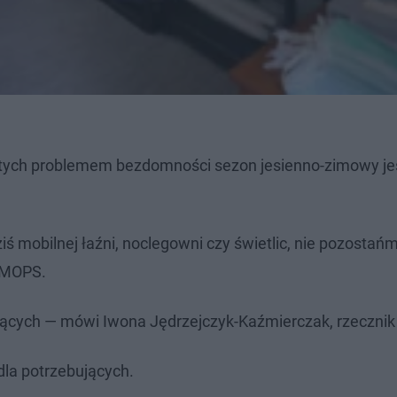
iętych problemem bezdomności sezon jesienno-zimowy je
ś mobilnej łaźni, noclegowni czy świetlic, nie pozostańm
a MOPS.
bujących — mówi Iwona Jędrzejczyk-Kaźmierczak, rzeczni
dla potrzebujących.