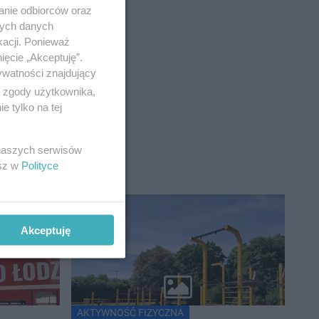
anie odbiorców oraz
nych danych
kacji. Ponieważ
ięcie „Akceptuję”.
ywatności znajdujący
ą zgody użytkownika,
 tylko na tej
 naszych serwisów
esz w
Polityce
Akceptuję
AKTYWNOŚĆ FIZYCZNA