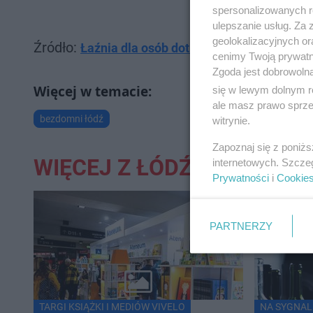
spersonalizowanych re
ulepszanie usług. Za
geolokalizacyjnych or
Źródło:
Łaźnia dla osób dotkniętych bezdomnością
cenimy Twoją prywatno
Zgoda jest dobrowoln
się w lewym dolnym r
ale masz prawo sprzec
bezdomni łódź
witrynie.
Zapoznaj się z poniż
WIĘCEJ Z ŁÓDŹ
internetowych. Szcze
Prywatności
i
Cookie
PARTNERZY
TARGI KSIĄŻKI I MEDIÓW VIVELO
NA SYGNAL