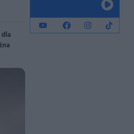
 dla
ożna