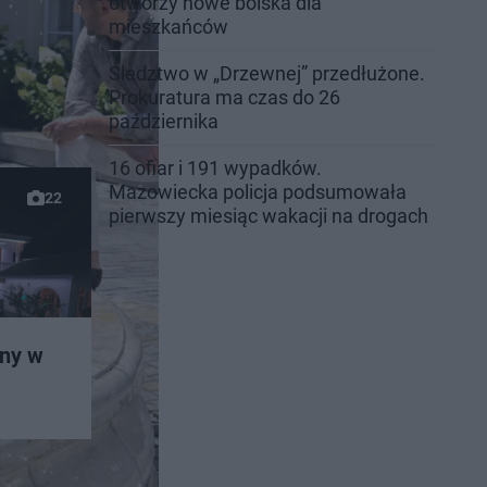
otworzy nowe boiska dla
mieszkańców
Śledztwo w „Drzewnej” przedłużone.
Prokuratura ma czas do 26
października
16 ofiar i 191 wypadków.
Mazowiecka policja podsumowała
22
pierwszy miesiąc wakacji na drogach
any w