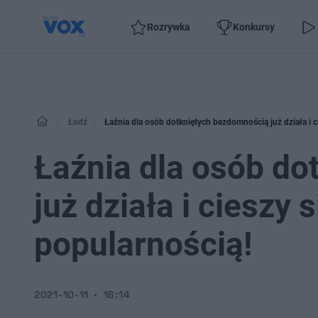
Rozrywka
Konkursy
Łodź
Łaźnia dla osób dotkniętych bezdomnością już działa i 
Łaźnia dla osób d
już działa i cieszy
popularnością!
2021-10-11
16:14