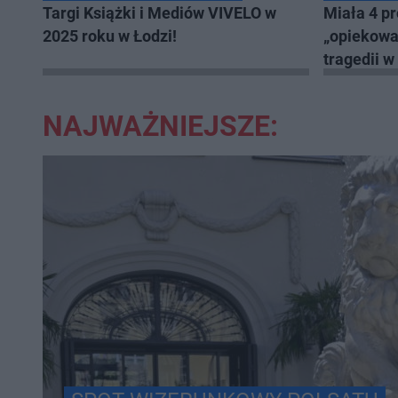
Targi Książki i Mediów VIVELO w
Miała 4 pr
2025 roku w Łodzi!
„opiekował
tragedii 
NAJWAŻNIEJSZE: