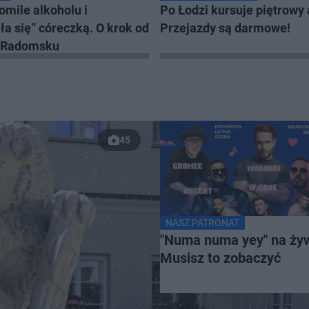
omile alkoholu i
Po Łodzi kursuje piętrowy
a się” córeczką. O krok od
Przejazdy są darmowe!
w Radomsku
45
NASZ PATRONAT
"Numa numa yey" na ży
Musisz to zobaczyć