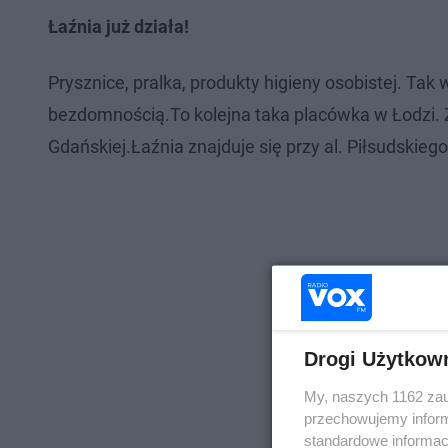
Łaźnia już działa!
​Prysznice, pralka, produkty higieny osobistej. Ta
bezdomnością.To kolejna taka placówka w Łodzi. Z
Gdańskiej.Łaźnia znajduje się przy al. Piłsudskieg
Drogi Użytkow
My, naszych 1162 zau
przechowujemy informa
standardowe informac