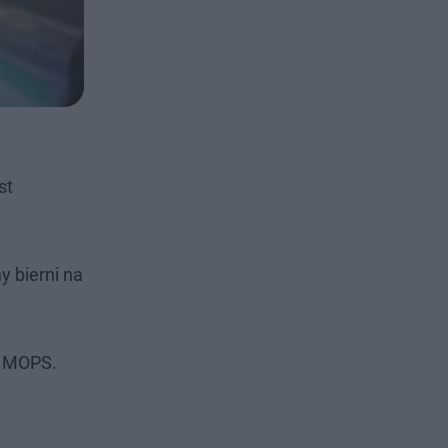
st
y bierni na
k MOPS.