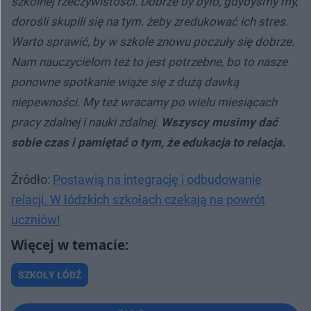
szkolnej rzeczywistości. Dobrze by było, gdybyśmy my,
dorośli skupili się na tym. żeby zredukować ich stres.
Warto sprawić, by w szkole znowu poczuły się dobrze.
Nam nauczycielom też to jest potrzebne, bo to nasze
ponowne spotkanie wiąże się z dużą dawką
niepewności. My też wracamy po wielu miesiącach
pracy zdalnej i nauki zdalnej.
Wszyscy musimy dać
sobie czas i pamiętać o tym, że edukacja to relacja.
Źródło:
Postawią na integrację i odbudowanie
relacji. W łódzkich szkołach czekają na powrót
uczniów!
SZKOŁY ŁÓDŹ