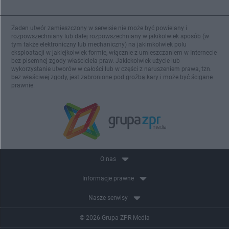
Żaden utwór zamieszczony w serwisie nie może być powielany i
rozpowszechniany lub dalej rozpowszechniany w jakikolwiek sposób (w
tym także elektroniczny lub mechaniczny) na jakimkolwiek polu
eksploatacji w jakiejkolwiek formie, włącznie z umieszczaniem w Internecie
bez pisemnej zgody właściciela praw. Jakiekolwiek użycie lub
wykorzystanie utworów w całości lub w części z naruszeniem prawa, tzn.
bez właściwej zgody, jest zabronione pod groźbą kary i może być ścigane
prawnie.
O nas
Informacje prawne
Nasze serwisy
© 2026 Grupa ZPR Media