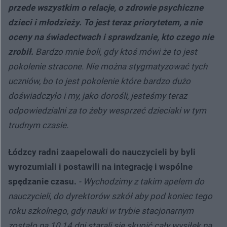
przede wszystkim o relacje, o zdrowie psychiczne
dzieci i młodzieży. To jest teraz priorytetem, a nie
oceny na świadectwach i sprawdzanie, kto czego nie
zrobił.
Bardzo mnie boli, gdy ktoś mówi że to jest
pokolenie stracone. Nie można stygmatyzować tych
uczniów, bo to jest pokolenie które bardzo dużo
doświadczyło i my, jako dorośli, jesteśmy teraz
odpowiedzialni za to żeby wesprzeć dzieciaki w tym
trudnym czasie.
Łódzcy radni zaapelowali do nauczycieli by byli
wyrozumiali i postawili na integrację i wspólne
spędzanie czasu.
- Wychodzimy z takim apelem do
nauczycieli, do dyrektorów szkół aby pod koniec tego
roku szkolnego, gdy nauki w trybie stacjonarnym
zostało na 10,14 dni starali się skupić cały wysiłek na