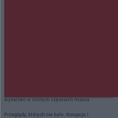
Zmiany i przesunięcia remontu bulwaru w
Gorzowie. Dlaczego?
Policjanci z Przysuchy odnaleźli ciało 40-letniej
kobiety. Dwie osoby usłyszały zarzut zabójstwa
Burze sparaliżowały region. Strażacy
interweniowali 58 razy
Trwa walka z nosówką w schronisku. Są
śmiertelne przypadki. Uruchomiono zbiórkę!
Radom Music Camp 2026. Trzy dni koncertów i
wydarzeń w różnych częściach miasta
Przeglądy, których nie było. Korupcja i