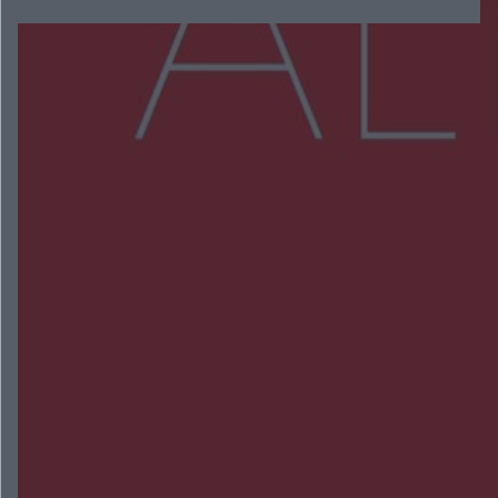
Więcej
NAJNOWSZE:
Przeglądy, których nie było. Korupcja i
fałszowanie dokumentów!
Beach Ball Radom na Borkach. Turniej otworzy
nowe boiska dla mieszkańców
Śledztwo w „Drzewnej” przedłużone. Prokuratura
ma czas do 26 października
16 ofiar i 191 wypadków. Mazowiecka policja