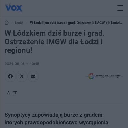
Łodź
W Łódzkiem dziś burze i grad. Ostrzeżenie IMGW dla Łodzi i
regionu!
W Łódzkiem dziś burze i grad.
Ostrzeżenie IMGW dla Łodzi i
regionu!
2021-08-16
10:15
Dodaj do Google
EP
Synoptycy zapowiadają burze z gradem,
których prawdopodobieństwo wystąpienia