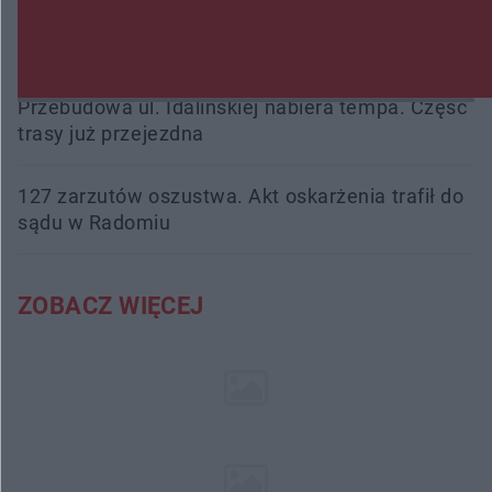
podsumowała pierwszy miesiąc wakacji na
drogach
Przebudowa ul. Idalińskiej nabiera tempa. Część
trasy już przejezdna
127 zarzutów oszustwa. Akt oskarżenia trafił do
sądu w Radomiu
ZOBACZ WIĘCEJ