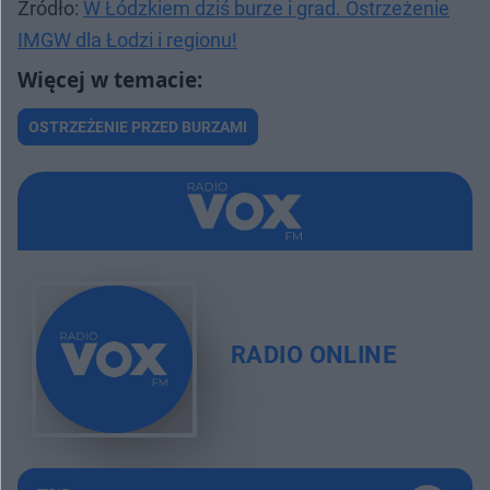
Źródło:
W Łódzkiem dziś burze i grad. Ostrzeżenie
IMGW dla Łodzi i regionu!
OSTRZEŻENIE PRZED BURZAMI
RADIO ONLINE