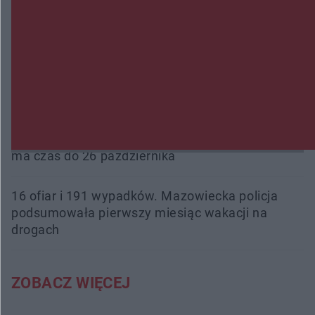
Przeglądy, których nie było. Korupcja i
fałszowanie dokumentów!
Beach Ball Radom na Borkach. Turniej otworzy
nowe boiska dla mieszkańców
Śledztwo w „Drzewnej” przedłużone. Prokuratura
ma czas do 26 października
16 ofiar i 191 wypadków. Mazowiecka policja
podsumowała pierwszy miesiąc wakacji na
drogach
ZOBACZ WIĘCEJ