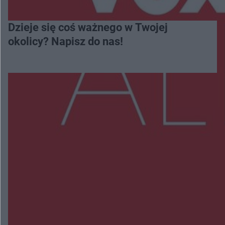
Dzieje się coś ważnego w Twojej
okolicy? Napisz do nas!
Więcej
NAJNOWSZE:
Trwa walka z nosówką w schronisku. Są
śmiertelne przypadki. Uruchomiono zbiórkę!
Radom Music Camp 2026. Trzy dni koncertów i
wydarzeń w różnych częściach miasta