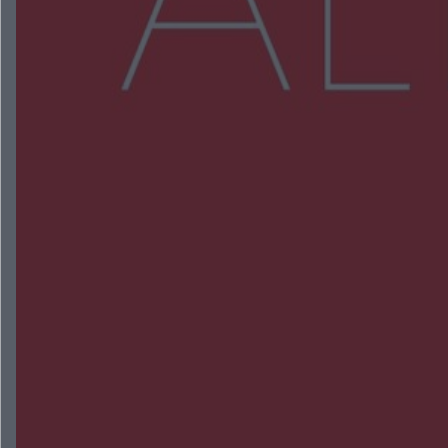
Więcej
NAJNOWSZE:
Zmiany i przesunięcia remontu bulwaru w
Gorzowie. Dlaczego?
Policjanci z Przysuchy odnaleźli ciało 40-letniej
kobiety. Dwie osoby usłyszały zarzut zabójstwa
Burze sparaliżowały region. Strażacy
interweniowali 58 razy
Trwa walka z nosówką w schronisku. Są
śmiertelne przypadki. Uruchomiono zbiórkę!