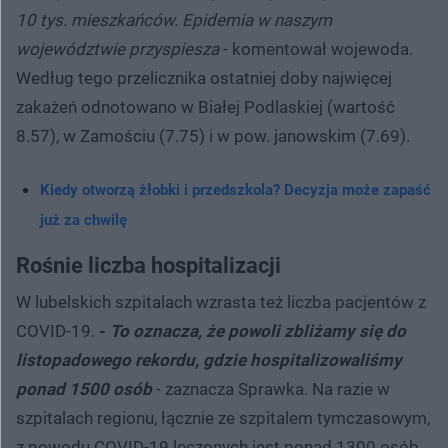
10 tys. mieszkańców. Epidemia w naszym
województwie przyspiesza
- komentował wojewoda.
Według tego przelicznika ostatniej doby najwięcej
zakażeń odnotowano w Białej Podlaskiej (wartość
8.57), w Zamościu (7.75) i w pow. janowskim (7.69).
Kiedy otworzą żłobki i przedszkola? Decyzja może zapaść
już za chwilę
Rośnie liczba hospitalizacji
W lubelskich szpitalach wzrasta też liczba pacjentów z
COVID-19.
-
To oznacza, że powoli zbliżamy się do
listopadowego rekordu, gdzie hospitalizowaliśmy
ponad 1500 osób
- zaznacza Sprawka. Na razie w
szpitalach regionu, łącznie ze szpitalem tymczasowym,
z powodu COVID-19 leczonych jest ponad 1300 osób.