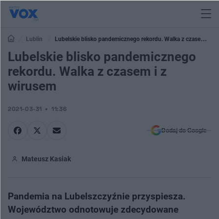
Lublin
Lubelskie blisko pandemicznego rekordu. Walka z czasem i z
wirusem
Lubelskie blisko pandemicznego
rekordu. Walka z czasem i z
wirusem
2021-03-31
11:36
Dodaj do Google
Mateusz Kasiak
Pandemia na Lubelszczyźnie przyspiesza.
Województwo odnotowuje zdecydowane