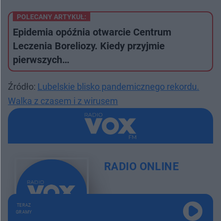
POLECANY ARTYKUŁ:
Epidemia opóźnia otwarcie Centrum
Leczenia Boreliozy. Kiedy przyjmie
pierwszych…
Źródło:
Lubelskie blisko pandemicznego rekordu.
Walka z czasem i z wirusem
RADIO ONLINE
TERAZ
GRAMY