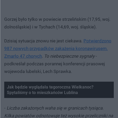
Gorzej było tylko w powiecie strzelińskim (17,95, woj.
dolnośląskie) i w Tychach (14,69, woj. śląskie).
Dzisiaj sytuacja znowu nie jest ciekawa.
Potwierdzono
987 nowych przypadków zakażenia koronawirusem.
Zmarło 47 chorych
.
To niebezpieczne sygnały
-
podkreślał podczas porannej konferencji prasowej
wojewoda lubelski, Lech Sprawka.
Jak będzie wyglądała tegoroczna Wielkanoc?
Spytaliśmy o to mieszkańców Lublina
-
Liczba zakażonych waha się w granicach tysiąca.
Kilka powiatów odnotowuje też wysokie przeliczniki na