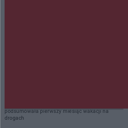
Radom Music Camp 2026. Trzy dni koncertów i
wydarzeń w różnych częściach miasta
Przeglądy, których nie było. Korupcja i
fałszowanie dokumentów!
Beach Ball Radom na Borkach. Turniej otworzy
nowe boiska dla mieszkańców
Śledztwo w „Drzewnej” przedłużone. Prokuratura
ma czas do 26 października
16 ofiar i 191 wypadków. Mazowiecka policja
podsumowała pierwszy miesiąc wakacji na
drogach