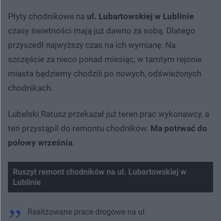
Płyty chodnikowe na
ul. Lubartowskiej w Lublinie
czasy świetności mają już dawno za sobą. Dlatego
przyszedł najwyższy czas na ich wymianę. Na
szczęście za nieco ponad miesiąc, w tamtym rejonie
miasta będziemy chodzili po nowych, odświeżonych
chodnikach.
Lubelski Ratusz przekazał już teren prac wykonawcy, a
ten przystąpił do remontu chodników.
Ma potrwać do
połowy września
.
Ruszył remont chodników na ul. Lubartowskiej w
Lublinie
Nie można odtworzyć wideo
Spróbuj ponownie
Realizowane prace drogowe na ul.