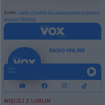
Źródło:
Lublin: Chodniki na Lubartowskiej przestaną
straszyć [WIDEO]
RADIO ONLINE
TERAZ
GRAMY
WIĘCEJ Z LUBLIN