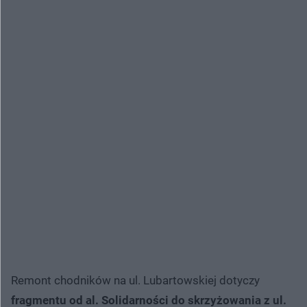
Remont chodników na ul. Lubartowskiej dotyczy
fragmentu od al. Solidarności do skrzyżowania z ul.