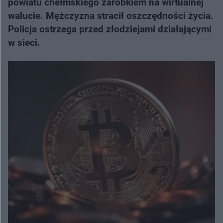
powiatu chełmskiego zarobkiem na wirtualnej
walucie. Mężczyzna stracił oszczędności życia.
Policja ostrzega przed złodziejami działającymi
w sieci.