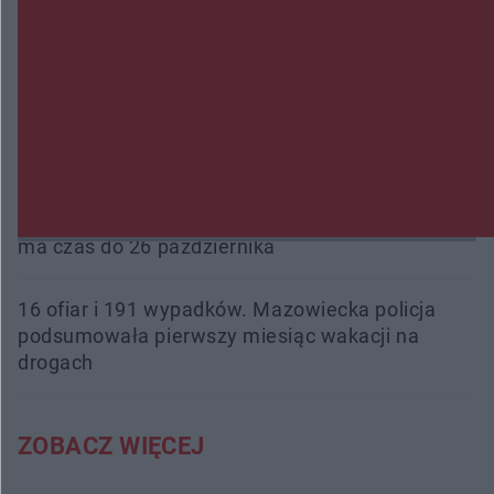
Przeglądy, których nie było. Korupcja i
fałszowanie dokumentów!
Beach Ball Radom na Borkach. Turniej otworzy
nowe boiska dla mieszkańców
Śledztwo w „Drzewnej” przedłużone. Prokuratura
ma czas do 26 października
16 ofiar i 191 wypadków. Mazowiecka policja
podsumowała pierwszy miesiąc wakacji na
drogach
ZOBACZ WIĘCEJ