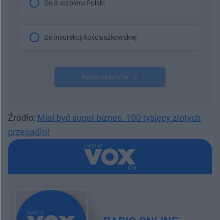
Do II rozbioru Polski
Do insurekcji kościuszkowskiej
Następne pytanie
Źródło:
Miał być super biznes. 100 tysięcy złotych
przepadło!