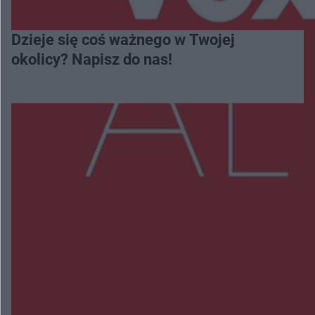
Dzieje się coś ważnego w Twojej
okolicy? Napisz do nas!
Więcej
NAJNOWSZE:
Trwa walka z nosówką w schronisku. Są
śmiertelne przypadki. Uruchomiono zbiórkę!
Radom Music Camp 2026. Trzy dni koncertów i
wydarzeń w różnych częściach miasta