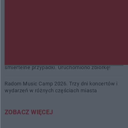
Policjanci z Przysuchy odnaleźli ciało 40-letniej
kobiety. Dwie osoby usłyszały zarzut zabójstwa
Burze sparaliżowały region. Strażacy
interweniowali 58 razy
Trwa walka z nosówką w schronisku. Są
śmiertelne przypadki. Uruchomiono zbiórkę!
Radom Music Camp 2026. Trzy dni koncertów i
wydarzeń w różnych częściach miasta
ZOBACZ WIĘCEJ