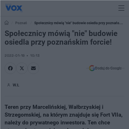
Poznań
Społecznicy mówią "nie"​ budowie osiedla przy poznańskim
forcie!
Społecznicy mówią "nie"​ budowie
osiedla przy poznańskim forcie!
2022-01-19
10:13
Dodaj do Google
W.Ł
Teren przy Marcelińskiej, Wałbrzyskiej i
Strzegomskiej, na którym znajduje się Fort VIIa,
należy do prywatnego inwestora. Ten chce