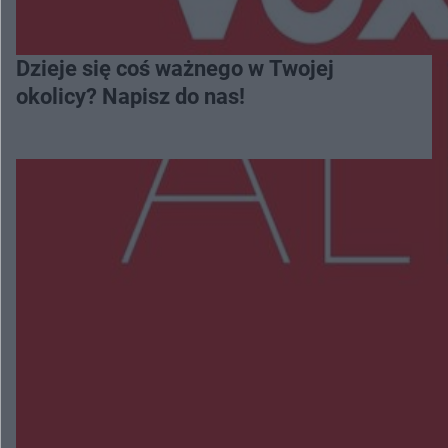
Dzieje się coś ważnego w Twojej
okolicy? Napisz do nas!
Więcej
NAJNOWSZE:
Wsola: Renault uderzyło w słup i stanął w
płomieniach. 49-latek trafił do szpitala
Zmiany i przesunięcia remontu bulwaru w
Gorzowie. Dlaczego?