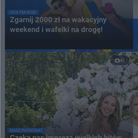
VOX FM ROBI
Zgarnij 2000 zł na wakacyjny
weekend i wafelki na drogę!
42
NASZ PATRONAT
Czeka nas impreza wielkich hitów.