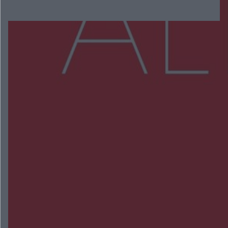
Więcej
NAJNOWSZE:
Wsola: Renault uderzyło w słup i stanął w
płomieniach. 49-latek trafił do szpitala
Zmiany i przesunięcia remontu bulwaru w
Gorzowie. Dlaczego?
Policjanci z Przysuchy odnaleźli ciało 40-letniej
kobiety. Dwie osoby usłyszały zarzut zabójstwa