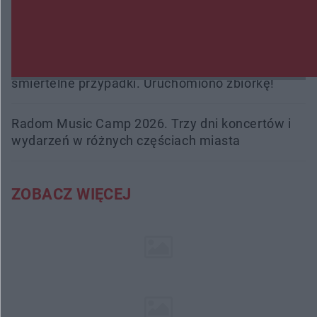
Burze sparaliżowały region. Strażacy
interweniowali 58 razy
Trwa walka z nosówką w schronisku. Są
śmiertelne przypadki. Uruchomiono zbiórkę!
Radom Music Camp 2026. Trzy dni koncertów i
wydarzeń w różnych częściach miasta
ZOBACZ WIĘCEJ