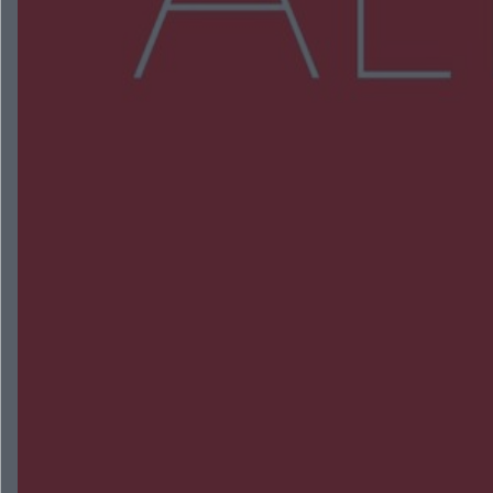
Więcej
NAJNOWSZE:
Wsola: Renault uderzyło w słup i stanął w
płomieniach. 49-latek trafił do szpitala
Zmiany i przesunięcia remontu bulwaru w
Gorzowie. Dlaczego?
Policjanci z Przysuchy odnaleźli ciało 40-letniej
kobiety. Dwie osoby usłyszały zarzut zabójstwa
Burze sparaliżowały region. Strażacy
interweniowali 58 razy