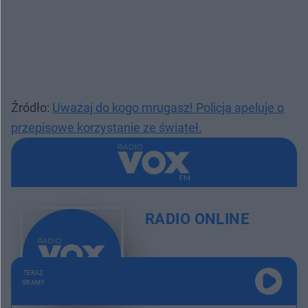
Źródło:
Uważaj do kogo mrugasz! Policja apeluje o
przepisowe korzystanie ze świateł.
RADIO ONLINE
TERAZ
GRAMY