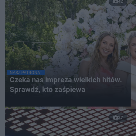
42
NASZ PATRONAT
Czeka nas impreza wielkich hitów.
Sprawdź, kto zaśpiewa
27