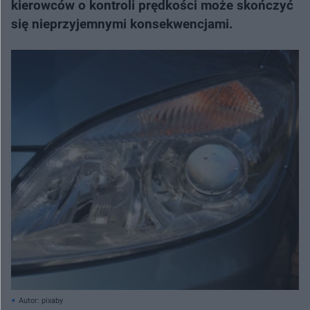
kierowców o kontroli prędkości może skończyć
się nieprzyjemnymi konsekwencjami.
Autor: pixaby