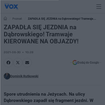
Poznań
ZAPADŁA SIĘ JEZDNIA na Dąbrowskiego! Tramwaje
KIEROWANE NA OBJAZDY!
ZAPADŁA SIĘ JEZDNIA na
Dąbrowskiego! Tramwaje
KIEROWANE NA OBJAZDY!
2021-06-30
10:28
Dodaj do Google
Dominik Rutkowski
Spore utrudnienia na Jeżycach. Na ulicy
Dąbrowskiego zapadł się fragment jezdni. W