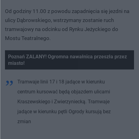
Od godziny 11.00 z powodu zapadnięcia się jezdni na
ulicy Dąbrowskiego, wstrzymany zostanie ruch
tramwajowy na odcinku od Rynku Jeżyckiego do
Mostu Teatralnego.
Poznań ZALANY! Ogromna nawałnica przeszła przez
miasto!
Nie można odtworzyć wideo
Spróbuj ponownie
Tramwaje linii 17 i 18 jadące w kierunku
centrum kursować będą objazdem ulicami
Kraszewskiego i Zwierzyniecką. Tramwaje
jadące w kierunku pętli Ogrody kursują bez
zmian