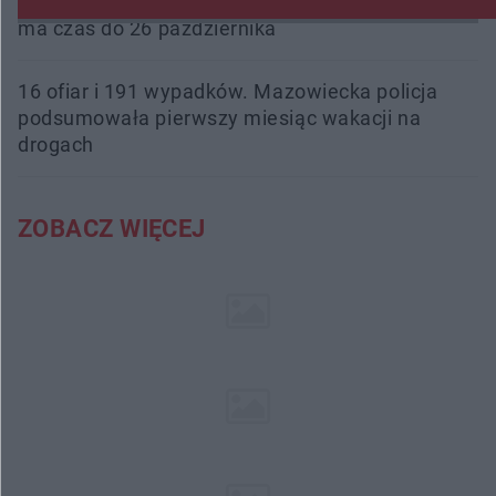
Śledztwo w „Drzewnej” przedłużone. Prokuratura
ma czas do 26 października
16 ofiar i 191 wypadków. Mazowiecka policja
podsumowała pierwszy miesiąc wakacji na
drogach
ZOBACZ WIĘCEJ