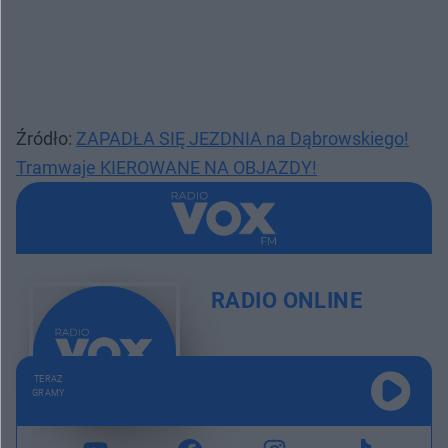
Źródło:
ZAPADŁA SIĘ JEZDNIA na Dąbrowskiego!
Tramwaje KIEROWANE NA OBJAZDY!
RADIO ONLINE
TERAZ
GRAMY