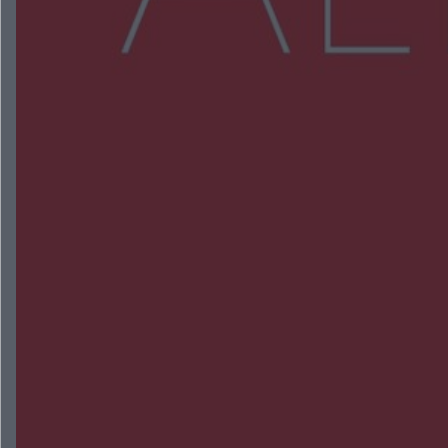
NAJNOWSZE:
Trwa walka z nosówką w schronisku. Są
śmiertelne przypadki. Uruchomiono zbiórkę!
Radom Music Camp 2026. Trzy dni koncertów i
wydarzeń w różnych częściach miasta
Przeglądy, których nie było. Korupcja i
fałszowanie dokumentów!
Beach Ball Radom na Borkach. Turniej otworzy
nowe boiska dla mieszkańców