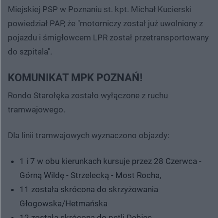
Miejskiej PSP w Poznaniu st. kpt. Michał Kucierski
powiedział PAP, że "motorniczy został już uwolniony z
pojazdu i śmigłowcem LPR został przetransportowany
do szpitala".
KOMUNIKAT MPK POZNAŃ!
Rondo Starołęka zostało wyłączone z ruchu
tramwajowego.
Dla linii tramwajowych wyznaczono objazdy:
1 i 7 w obu kierunkach kursuje przez 28 Czerwca -
Górną Wildę - Strzelecką - Most Rocha,
11 została skrócona do skrzyżowania
Głogowska/Hetmańska
12 została skrócona do pętli Dębiec