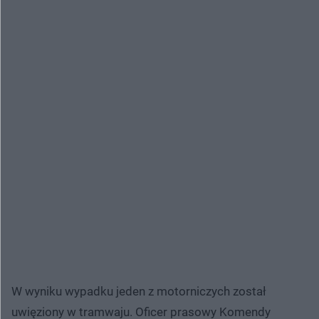
W wyniku wypadku jeden z motorniczych został
uwięziony w tramwaju. Oficer prasowy Komendy