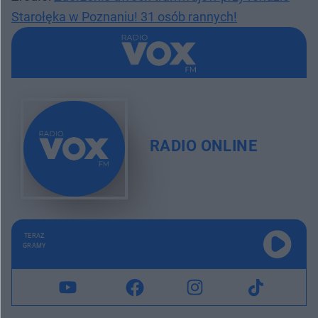
Starołęka w Poznaniu! 31 osób rannych!
RADIO ONLINE
TERAZ
GRAMY