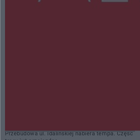
NAJNOWSZE:
Przeglądy, których nie było. Korupcja i
fałszowanie dokumentów!
Beach Ball Radom na Borkach. Turniej otworzy
nowe boiska dla mieszkańców
Śledztwo w „Drzewnej” przedłużone. Prokuratura
ma czas do 26 października
16 ofiar i 191 wypadków. Mazowiecka policja
podsumowała pierwszy miesiąc wakacji na
drogach
Przebudowa ul. Idalińskiej nabiera tempa. Część