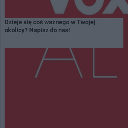
Dzieje się coś ważnego w Twojej
okolicy? Napisz do nas!
Więcej
NAJNOWSZE:
Zmiany i przesunięcia remontu bulwaru w
Gorzowie. Dlaczego?
Policjanci z Przysuchy odnaleźli ciało 40-letniej