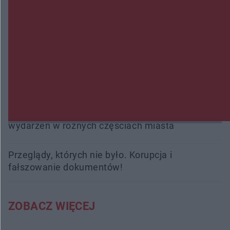
kobiety. Dwie osoby usłyszały zarzut zabójstwa
Burze sparaliżowały region. Strażacy
interweniowali 58 razy
Trwa walka z nosówką w schronisku. Są
śmiertelne przypadki. Uruchomiono zbiórkę!
Radom Music Camp 2026. Trzy dni koncertów i
wydarzeń w różnych częściach miasta
Przeglądy, których nie było. Korupcja i
fałszowanie dokumentów!
ZOBACZ WIĘCEJ