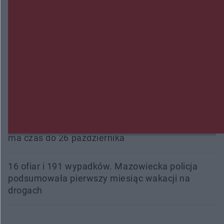
Radom Music Camp 2026. Trzy dni koncertów i
wydarzeń w różnych częściach miasta
Przeglądy, których nie było. Korupcja i
fałszowanie dokumentów!
Beach Ball Radom na Borkach. Turniej otworzy
nowe boiska dla mieszkańców
Śledztwo w „Drzewnej” przedłużone. Prokuratura
ma czas do 26 października
16 ofiar i 191 wypadków. Mazowiecka policja
podsumowała pierwszy miesiąc wakacji na
drogach