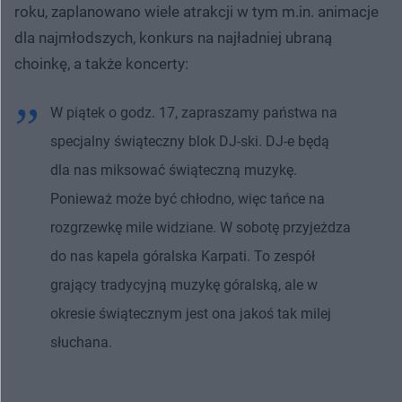
roku, zaplanowano wiele atrakcji w tym m.in. animacje
dla najmłodszych, konkurs na najładniej ubraną
choinkę, a także koncerty:
W piątek o godz. 17, zapraszamy państwa na
specjalny świąteczny blok DJ-ski. DJ-e będą
dla nas miksować świąteczną muzykę.
Ponieważ może być chłodno, więc tańce na
rozgrzewkę mile widziane. W sobotę przyjeżdza
do nas kapela góralska Karpati. To zespół
grający tradycyjną muzykę góralską, ale w
okresie świątecznym jest ona jakoś tak milej
słuchana.