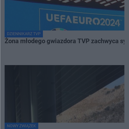
DZIENNIKARZ TVP
Żona młodego gwiazdora TVP zachwyca sylwe
NOWY ZWIĄZEK