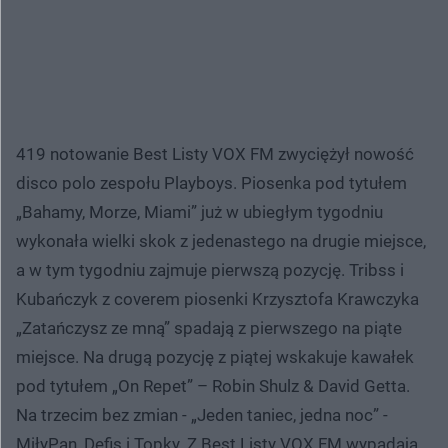
419 notowanie Best Listy VOX FM zwyciężył nowość
disco polo zespołu Playboys. Piosenka pod tytułem
„Bahamy, Morze, Miami” już w ubiegłym tygodniu
wykonała wielki skok z jedenastego na drugie miejsce,
a w tym tygodniu zajmuje pierwszą pozycję. Tribss i
Kubańczyk z coverem piosenki Krzysztofa Krawczyka
„Zatańczysz ze mną” spadają z pierwszego na piąte
miejsce. Na drugą pozycję z piątej wskakuje kawałek
pod tytułem „On Repet” – Robin Shulz & David Getta.
Na trzecim bez zmian - „Jeden taniec, jedna noc” -
MiłyPan, Defis i Topky. Z Best Listy VOX FM wypadają