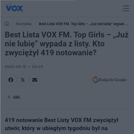
Rozrywka
Best Lista VOX FM. Top Girls – „Już nie lubię” wypada z
listy. Kto zwyciężył 419 notowanie?
Best Lista VOX FM. Top Girls – „Już
nie lubię” wypada z listy. Kto
zwyciężył 419 notowanie?
2022-08-12
20:05
Dodaj do Google
AM.
419 notowanie Best Listy VOX FM zwyciężył
utwór, który w ubiegłym tygodniu był na