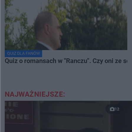
QUIZ DLA FANÓW
Quiz o romansach w "Ranczu". Czy oni ze s
NAJWAŻNIEJSZE:
12