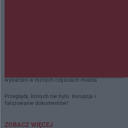
Policjanci z Przysuchy odnaleźli ciało 40-letniej
kobiety. Dwie osoby usłyszały zarzut zabójstwa
Burze sparaliżowały region. Strażacy
interweniowali 58 razy
Trwa walka z nosówką w schronisku. Są
śmiertelne przypadki. Uruchomiono zbiórkę!
Radom Music Camp 2026. Trzy dni koncertów i
wydarzeń w różnych częściach miasta
Przeglądy, których nie było. Korupcja i
fałszowanie dokumentów!
ZOBACZ WIĘCEJ