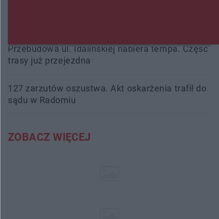
podsumowała pierwszy miesiąc wakacji na
drogach
Przebudowa ul. Idalińskiej nabiera tempa. Część
trasy już przejezdna
127 zarzutów oszustwa. Akt oskarżenia trafił do
sądu w Radomiu
ZOBACZ WIĘCEJ