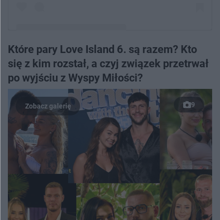
Które pary Love Island 6. są razem? Kto
Post udostępniony przez Grzegorz „Hellboy” Głuszcz
się z kim rozstał, a czyj związek przetrwał
(@grzes.hotelparadise6)
po wyjściu z Wyspy Miłości?
9