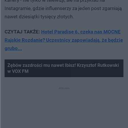
Instagramie, gdzie influenserzy za jeden post zgarniają
nawet dziesiątki tysięcy złotych.
CZYTAJ TAKŻE:
Hotel Paradise 6. czeka nas MOCNE
Rajskie Rozdanie? Uczestnicy zapowiadają, że będzie
grubo...
Zębów zazdrości mu nawet Ibisz! Krzysztof Rutkowski
w VOX FM