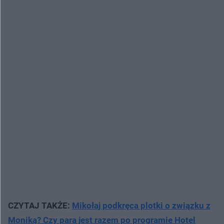
CZYTAJ TAKŻE:
Mikołaj podkręca plotki o związku z
Moniką? Czy para jest razem po programie Hotel