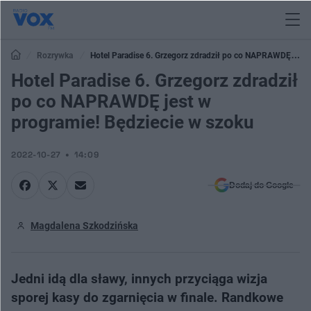
Rozrywka
Hotel Paradise 6. Grzegorz zdradził po co NAPRAWDĘ jest
w programie! Będziecie w szoku
Hotel Paradise 6. Grzegorz zdradził
po co NAPRAWDĘ jest w
programie! Będziecie w szoku
2022-10-27
14:09
Dodaj do Google
Magdalena Szkodzińska
Jedni idą dla sławy, innych przyciąga wizja
sporej kasy do zgarnięcia w finale. Randkowe