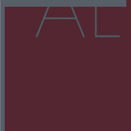
Więcej
NAJNOWSZE:
Przeglądy, których nie było. Korupcja i
fałszowanie dokumentów!
Beach Ball Radom na Borkach. Turniej otworzy
nowe boiska dla mieszkańców
Śledztwo w „Drzewnej” przedłużone. Prokuratura
ma czas do 26 października
16 ofiar i 191 wypadków. Mazowiecka policja