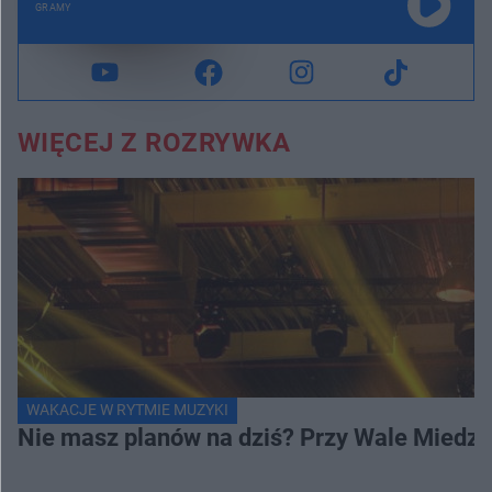
GRAMY
WIĘCEJ Z ROZRYWKA
WAKACJE W RYTMIE MUZYKI
Nie masz planów na dziś? Przy Wale Miedze