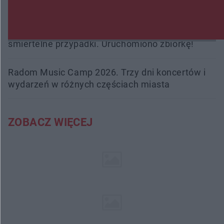
interweniowali 58 razy
Trwa walka z nosówką w schronisku. Są
śmiertelne przypadki. Uruchomiono zbiórkę!
Radom Music Camp 2026. Trzy dni koncertów i
wydarzeń w różnych częściach miasta
ZOBACZ WIĘCEJ