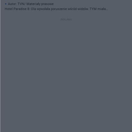
Autor: TVN/ Materiały prasowe
Hotel Paradise 8: Ola wywołała poruszenie wśród widzów. TYM miała
pokazać, jaka jest naprawdę