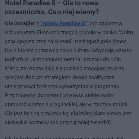
Hotel Paradise 8 – Ola to nowa
uczestniczka. Co o niej wiemy?
Ola Sznajder
z
“Hotelu Paradise 8”
jest studentką
Uniwersytetu Ekonomicznego i pracuje w banku. Wolny
czas spędza czas na siłowni i treningach pole dance.
Uwielbia też poznawać nowe kultury i obyczaje, często
podróżuje. Jest temperamentna i szczera do bólu.
Mimo, że często daje się ponieść emocjom, to przy
tym jest dobrym strategiem. Swoje analityczne
umiejętności zamierza wykorzystać w programie.
Przez mocny charakter i pewność siebie może
sprawiać wrażenie aroganckiej, ale w rzeczywistości
Ola jest lojalną przyjaciółką, dla której dane słowo jest
niezwykle ważne (a tak przynajmniej twierdzi).
Ola była dotąd w dwóch poważnych związkach. Nie