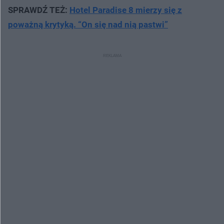
SPRAWDŹ TEŻ:
Hotel Paradise 8 mierzy się z
Post udostępniony przez Hotel Paradise TVN7
poważną krytyką. “On się nad nią pastwi”
(@hotelparadise.tvn7)