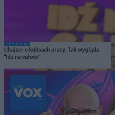
TYLKO U NAS
Chajzer o kulisach pracy. Tak wygląda
"Idź na całość"