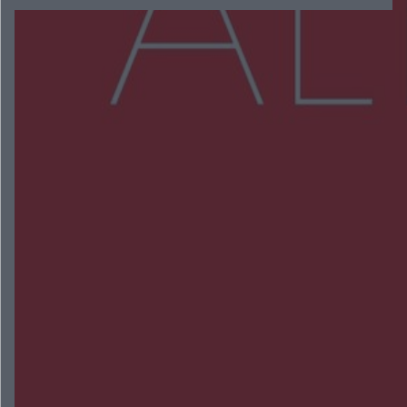
Więcej
NAJNOWSZE:
Wsola: Renault uderzyło w słup i stanął w
płomieniach. 49-latek trafił do szpitala
Zmiany i przesunięcia remontu bulwaru w
Gorzowie. Dlaczego?
Policjanci z Przysuchy odnaleźli ciało 40-letniej
kobiety. Dwie osoby usłyszały zarzut zabójstwa
Burze sparaliżowały region. Strażacy