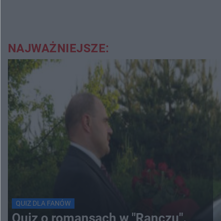
NAJWAŻNIEJSZE:
QUIZ DLA FANÓW
Quiz o romansach w "Ranczu".