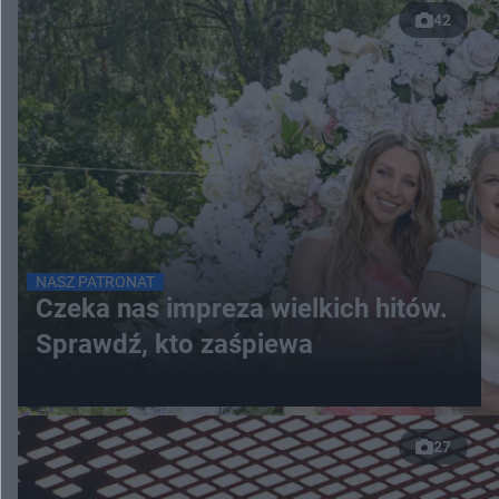
42
NASZ PATRONAT
Czeka nas impreza wielkich hitów.
Sprawdź, kto zaśpiewa
27