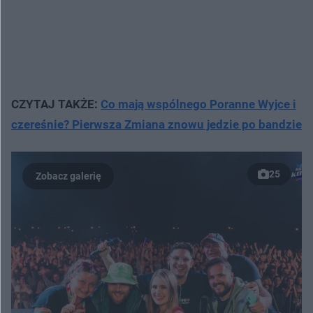
CZYTAJ TAKŻE:
Co mają wspólnego Poranne Wyjce i
czereśnie? Pierwsza Zmiana znowu jedzie po bandzie
25