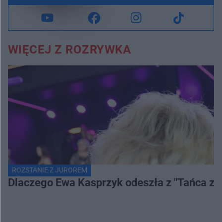
WIĘCEJ Z ROZRYWKA
ROZSTANIE Z JUROREM
Dlaczego Ewa Kasprzyk odeszła z "Tańca z