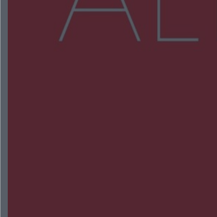
Więcej
NAJNOWSZE:
Wsola: Renault uderzyło w słup i stanął w
płomieniach. 49-latek trafił do szpitala
Zmiany i przesunięcia remontu bulwaru w
Gorzowie. Dlaczego?
Policjanci z Przysuchy odnaleźli ciało 40-letniej
kobiety. Dwie osoby usłyszały zarzut zabójstwa
Burze sparaliżowały region. Strażacy
interweniowali 58 razy