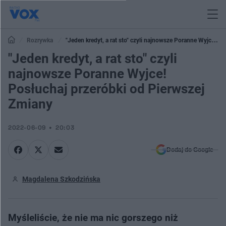
Rozrywka
"Jeden kredyt, a rat sto" czyli najnowsze Poranne Wyjce!
Posłuchaj przeróbki od Pierwszej Zmiany
"Jeden kredyt, a rat sto" czyli
najnowsze Poranne Wyjce!
Posłuchaj przeróbki od Pierwszej
Zmiany
2022-06-09
20:03
Dodaj do Google
Magdalena Szkodzińska
Myśleliście, że nie ma nic gorszego niż