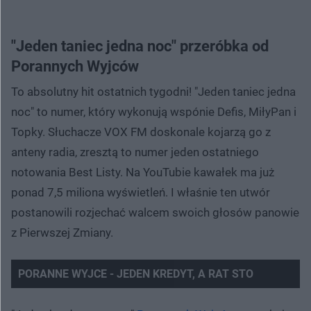
"Jeden taniec jedna noc" przeróbka od
Porannych Wyjców
To absolutny hit ostatnich tygodni! "Jeden taniec jedna
noc" to numer, który wykonują wspónie Defis, MiłyPan i
Topky. Słuchacze VOX FM doskonale kojarzą go z
anteny radia, zresztą to numer jeden ostatniego
notowania Best Listy. Na YouTubie kawałek ma już
ponad 7,5 miliona wyświetleń. I właśnie ten utwór
postanowili rozjechać walcem swoich głosów panowie
z Pierwszej Zmiany.
PORANNE WYJCE - JEDEN KREDYT, A RAT STO