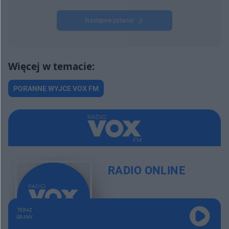
Następne pytanie
PORANNE WYJCE VOX FM
RADIO ONLINE
TERAZ
GRAMY