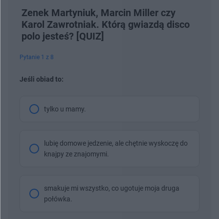
Zenek Martyniuk, Marcin Miller czy
Karol Zawrotniak. Którą gwiazdą disco
polo jesteś? [QUIZ]
Pytanie 1 z 8
Jeśli obiad to:
tylko u mamy.
lubię domowe jedzenie, ale chętnie wyskoczę do
knajpy ze znajomymi.
smakuje mi wszystko, co ugotuje moja druga
połówka.