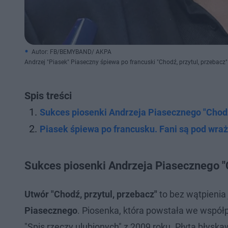
Autor: FB/BEMYBAND/ AKPA
Andrzej "Piasek" Piaseczny śpiewa po francuski "Chodź, przytul, przebacz" 
Spis treści
Sukces piosenki Andrzeja Piasecznego "Chodź
Piasek śpiewa po francusku. Fani są pod wra
Sukces piosenki Andrzeja Piasecznego "C
Utwór "Chodź, przytul, przebacz"
to bez wątpienia
Piasecznego
. Piosenka, która powstała we wspó
"Spis rzeczy ulubionych" z 2009 roku. Płyta błyska