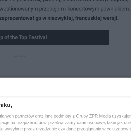
niekwestionowanym przebojem i koncertowym pewniakiem
 zaprezentował go w niezwykłej, francuskiej wersji.
p of the Top Festival
niku,
fanych partnerów oraz inne podmioty z Grupy ZPR Media uzyskujem
cje na urządzeniu oraz przetwarzamy dane osobowe, takie jak unika
je wysyłane przez urządzenie czy dane przeglądania w celu zapewn