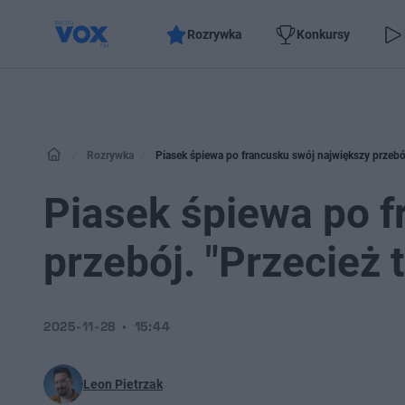
Rozrywka
Konkursy
Rozrywka
Piasek śpiewa po francusku swój największy przebój.
Piasek śpiewa po f
przebój. "Przecież t
2025-11-28
15:44
Leon Pietrzak