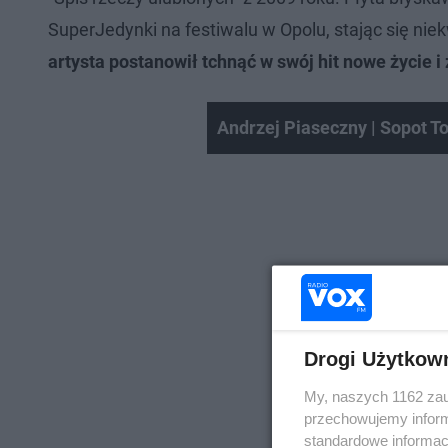
SuperJedynki na festiwalu w Opolu, stając się 
artysta postanowił tchnąć w swój hit nowe życie i
Andrzej Piaseczny | Sopot To
Drogi Użytkow
My, naszych 1162 zau
przechowujemy informa
standardowe informac