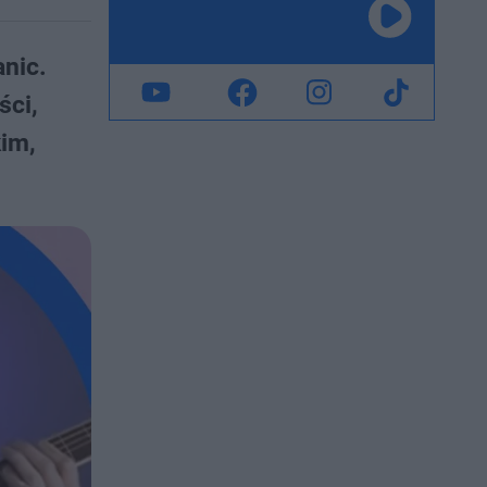
anic.
ści,
kim,