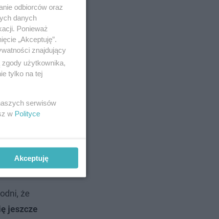
anie odbiorców oraz
nych danych
kacji. Ponieważ
ięcie „Akceptuję”.
ywatności znajdujący
ą zgody użytkownika,
 tylko na tej
cy
 naszych serwisów
esz w
Polityce
osili do
echem
kt
Akceptuję
odni, że
ię jeszcze