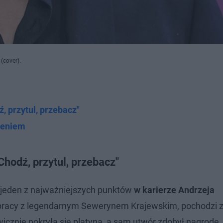
(cover).
, przytul, przebacz"
żeniem
hodź, przytul, przebacz"
 jeden z najważniejszych punktów
w karierze Andrzeja
łpracy z legendarnym Sewerynem Krajewskim, pochodzi 
wicznie pokryła się platyną, a sam utwór zdobył nagrodę