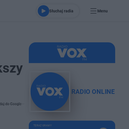
Słuchaj radia
Menu
kszy
RADIO ONLINE
daj do Google
TERAZ GRAMY