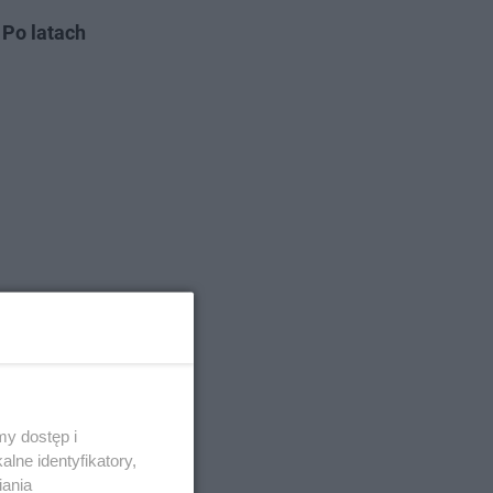
.
Po latach
y dostęp i
lne identyfikatory,
iania