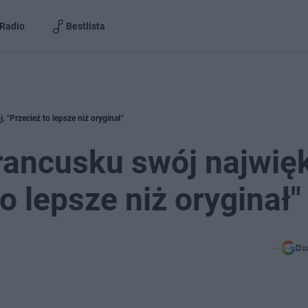
Radio
Bestlista
 "Przecież to lepsze niż oryginał"
rancusku swój najwię
o lepsze niż oryginał"
Do