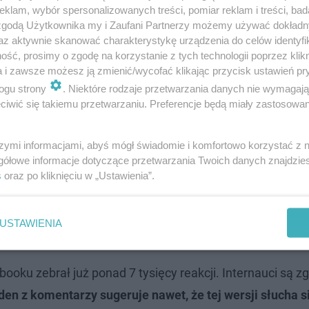
klam, wybór spersonalizowanych treści, pomiar reklam i treści, bad
 zgodą Użytkownika my i Zaufani Partnerzy możemy używać dokład
az aktywnie skanować charakterystykę urządzenia do celów identyfi
zyznał, że nie płacił składek ZUS
ść, prosimy o zgodę na korzystanie z tych technologii poprzez klikn
a i zawsze możesz ją zmienić/wycofać klikając przycisk ustawień pr
ogu strony
. Niektóre rodzaje przetwarzania danych nie wymagaj
iwić się takiemu przetwarzaniu. Preferencje będą miały zastosowanie
d wrażeniem
słynie z tworzenia coverów w języku francuskim.
Muzy
szymi informacjami, abyś mógł świadomie i komfortowo korzystać z
gółowe informacje dotyczące przetwarzania Twoich danych znajdzi
y hit Piaska, ale zrobili to w wyjątkowy sposób, bo
zapr
s
oraz po kliknięciu w „Ustawienia”.
 jak Andrzej Piaseczny, czytając tekst z tabletu, z uśmi
, tworząc wspólnie z zespołem magiczną atmosferę. Efe
USTAWIENIA
ich reakcje mówią same za siebie.
oku zebrał już ponad 7 tysięcy reakcji. Internauci są zg
den z komentarzy sugeruje nawet, że tej wersji słucha s