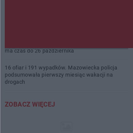
fałszowanie dokumentów!
Beach Ball Radom na Borkach. Turniej otworzy
nowe boiska dla mieszkańców
Śledztwo w „Drzewnej” przedłużone. Prokuratura
ma czas do 26 października
16 ofiar i 191 wypadków. Mazowiecka policja
podsumowała pierwszy miesiąc wakacji na
drogach
ZOBACZ WIĘCEJ