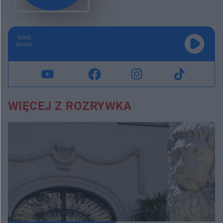
TERAZ
GRAMY
WIĘCEJ Z ROZRYWKA