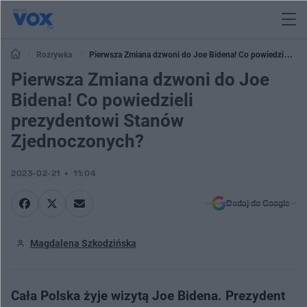
Rozrywka
Pierwsza Zmiana dzwoni do Joe Bidena! Co powiedzieli
prezydentowi Stanów Zjednoczonych?
Pierwsza Zmiana dzwoni do Joe
Bidena! Co powiedzieli
prezydentowi Stanów
Zjednoczonych?
2023-02-21
11:04
Dodaj do Google
Magdalena Szkodzińska
Cała Polska żyje wizytą Joe Bidena. Prezydent