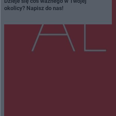
Dzieje się coś ważnego w Twojej
okolicy? Napisz do nas!
Więcej
NAJNOWSZE:
Trwa walka z nosówką w schronisku. Są
śmiertelne przypadki. Uruchomiono zbiórkę!
Radom Music Camp 2026. Trzy dni koncertów i
wydarzeń w różnych częściach miasta
Przeglądy, których nie było. Korupcja i