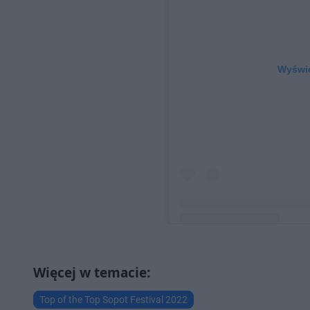
Wyświe
Post udostępniony przez TO
(@sopot_topofthetop_festival
Top of the Top Sopot Festival 2022