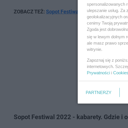
spersonalizowanych re
ulepszanie usług. Za
ZOBACZ TEŻ:
Sopot Festiwal 2022. Kto wystąpi 16
geolokalizacyjnych or
cenimy Twoją prywatno
Zgoda jest dobrowoln
się w lewym dolnym r
ale masz prawo sprzec
witrynie.
Zapoznaj się z poniż
internetowych. Szcze
Prywatności
i
Cookie
PARTNERZY
Sopot Festiwal 2022 - kabarety. Gdzie i 