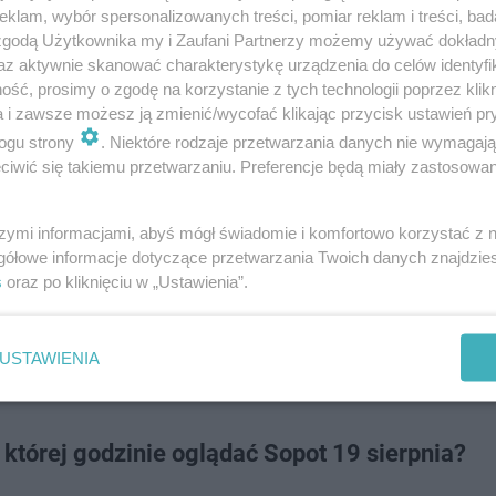
klam, wybór spersonalizowanych treści, pomiar reklam i treści, bad
 zgodą Użytkownika my i Zaufani Partnerzy możemy używać dokład
 sierpnia? Gdzie i o której godzinie oglądać?
az aktywnie skanować charakterystykę urządzenia do celów identyfi
ść, prosimy o zgodę na korzystanie z tych technologii poprzez klikn
a i zawsze możesz ją zmienić/wycofać klikając przycisk ustawień pr
ogu strony
. Niektóre rodzaje przetwarzania danych nie wymagaj
iwić się takiemu przetwarzaniu. Preferencje będą miały zastosowanie
szymi informacjami, abyś mógł świadomie i komfortowo korzystać z
gółowe informacje dotyczące przetwarzania Twoich danych znajdzi
s
oraz po kliknięciu w „Ustawienia”.
USTAWIENIA
o której godzinie oglądać Sopot 19 sierpnia?