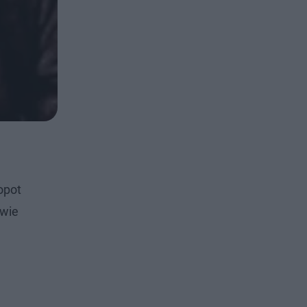
opot
dwie