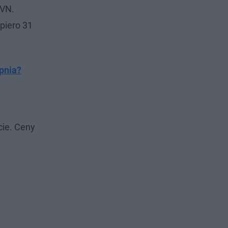
TVN.
piero 31
rpnia?
cie. Ceny