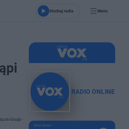
Słuchaj radia
Menu
ąpi
RADIO ONLINE
daj do Google
TERAZ GRAMY