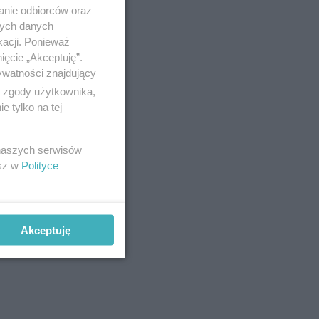
anie odbiorców oraz
nych danych
kacji. Ponieważ
ięcie „Akceptuję”.
ywatności znajdujący
ą zgody użytkownika,
 tylko na tej
 naszych serwisów
esz w
Polityce
Akceptuję