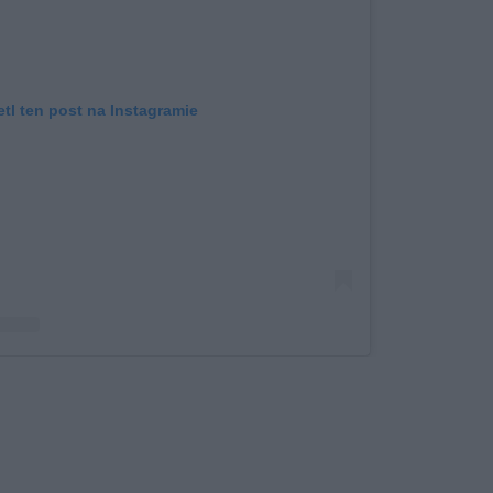
tl ten post na Instagramie
P OF THE TOP Sopot Festival
)