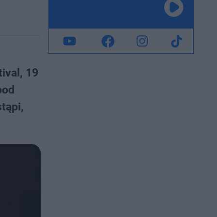
ival, 19
pod
tąpi,