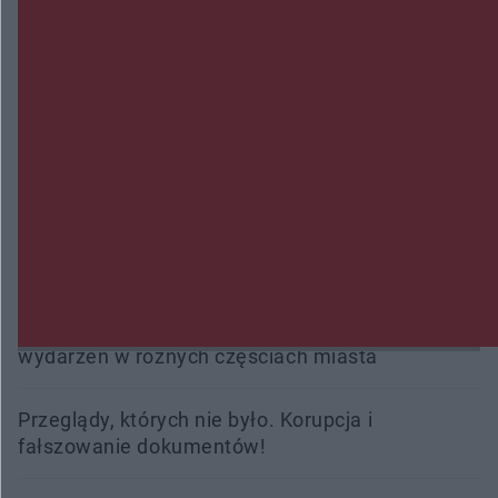
Policjanci z Przysuchy odnaleźli ciało 40-letniej
kobiety. Dwie osoby usłyszały zarzut zabójstwa
Burze sparaliżowały region. Strażacy
interweniowali 58 razy
Trwa walka z nosówką w schronisku. Są
śmiertelne przypadki. Uruchomiono zbiórkę!
Radom Music Camp 2026. Trzy dni koncertów i
wydarzeń w różnych częściach miasta
Przeglądy, których nie było. Korupcja i
fałszowanie dokumentów!