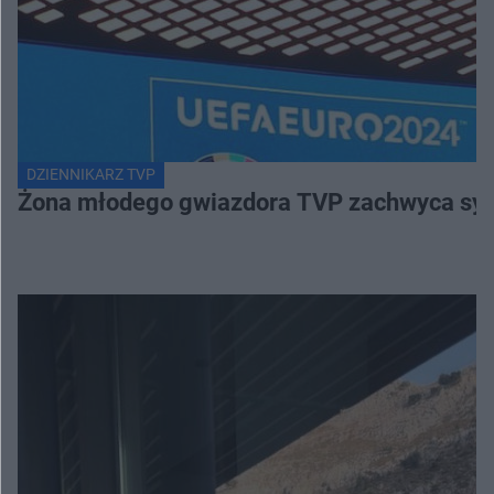
DZIENNIKARZ TVP
Żona młodego gwiazdora TVP zachwyca sylwe