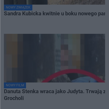
NOWY ZWIĄZEK
Sandra Kubicka kwitnie u boku nowego part
NOWY FILM
Danuta Stenka wraca jako Judyta. Trwają zd
Grocholi