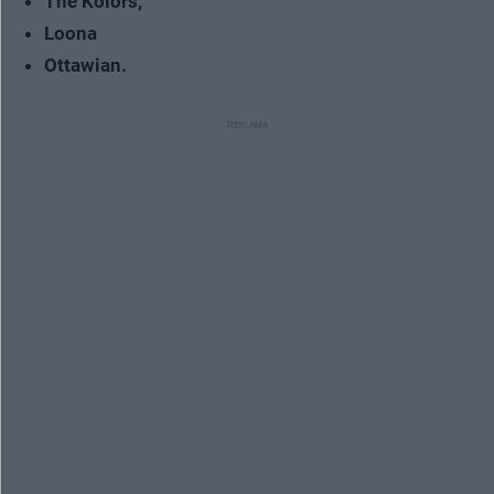
The Kolors,
Loona
Ottawian.