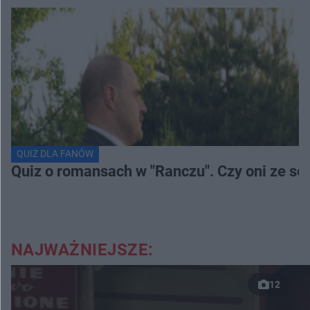
QUIZ DLA FANÓW
Quiz o romansach w "Ranczu". Czy oni ze s
NAJWAŻNIEJSZE:
12