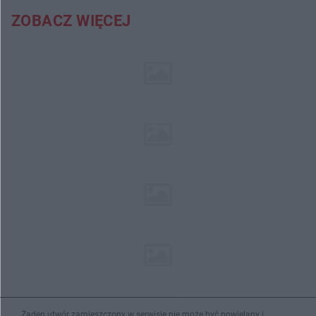
ZOBACZ WIĘCEJ
Żaden utwór zamieszczony w serwisie nie może być powielany i