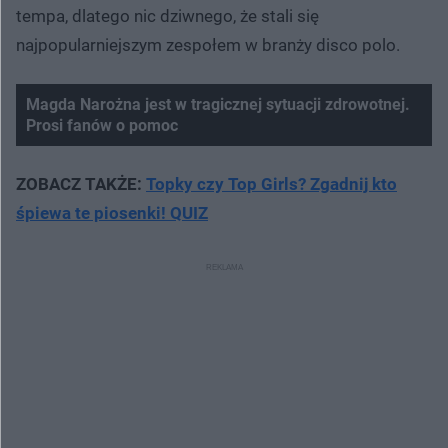
tempa, dlatego nic dziwnego, że stali się
najpopularniejszym zespołem w branży disco polo.
Magda Narożna jest w tragicznej sytuacji zdrowotnej.
Prosi fanów o pomoc
Nie można odtworzyć wideo
Spróbuj ponownie
ZOBACZ TAKŻE:
Topky czy Top Girls? Zgadnij kto
śpiewa te piosenki! QUIZ