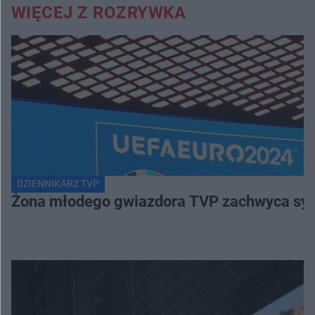
WIĘCEJ Z ROZRYWKA
DZIENNIKARZ TVP
Żona młodego gwiazdora TVP zachwyca sylwe