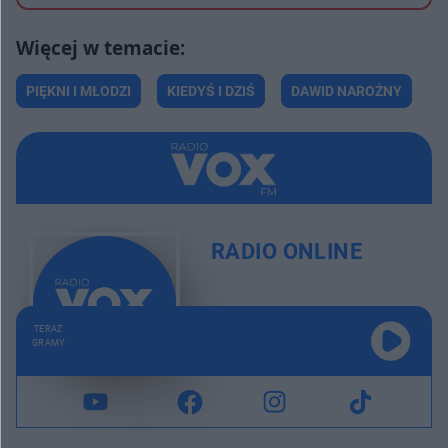
PIĘKNI I MŁODZI
KIEDYŚ I DZIŚ
DAWID NAROŻNY
RADIO ONLINE
TERAZ
GRAMY