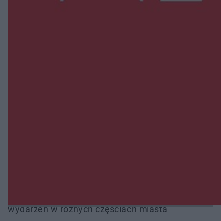
NAJNOWSZE:
Zmiany i przesunięcia remontu bulwaru w
Gorzowie. Dlaczego?
Policjanci z Przysuchy odnaleźli ciało 40-letniej
kobiety. Dwie osoby usłyszały zarzut zabójstwa
Burze sparaliżowały region. Strażacy
interweniowali 58 razy
Trwa walka z nosówką w schronisku. Są
śmiertelne przypadki. Uruchomiono zbiórkę!
Radom Music Camp 2026. Trzy dni koncertów i
wydarzeń w różnych częściach miasta