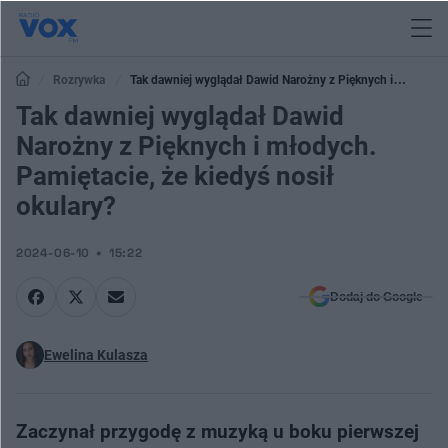
Rozrywka
Tak dawniej wyglądał Dawid Narożny z Pięknych i
młodych. Pamiętacie, że kiedyś nosił okulary?
Tak dawniej wyglądał Dawid
Narożny z Pięknych i młodych.
Pamiętacie, że kiedyś nosił
okulary?
2024-06-10
15:22
Dodaj do Google
Ewelina Kulasza
Zaczynał przygodę z muzyką u boku pierwszej