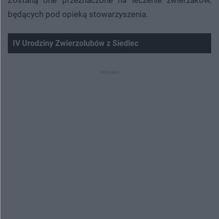
Zostaną one przeznaczone na leczenie zwierzaków,
będących pod opieką stowarzyszenia.
IV Urodziny Zwierzolubów z Siedlec
Nie można odtworzyć wideo
Spróbuj ponownie