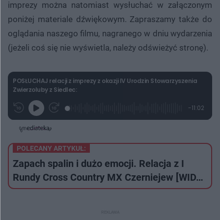
imprezy można natomiast wysłuchać w załączonym
poniżej materiale dźwiękowym. Zapraszamy także do
oglądania naszego filmu, nagranego w dniu wydarzenia
(jeżeli coś się nie wyświetla, należy odświeżyć stronę).
POSŁUCHAJ relacji z imprezy z okazji IV Urodzin Stowarzyszenia
Zwierzoluby z Siedlec:
L
P
P
P
-
11:02
G
o
r
r
o
z
r
a
z
z
o
a
d
e
e
s
j
t
e
w
w
a
d
i
i
ł
:
ń
ń
y
POLECANY ARTYKUŁ:
c
2
1
1
z
.
0
0
Zapach spalin i dużo emocji. Relacja z I
a
s
2
s
s
Â
6
d
d
Rundy Cross Country MX Czerniejew [WID…
%
o
o
t
p
u
r
ł
z
u
o
d