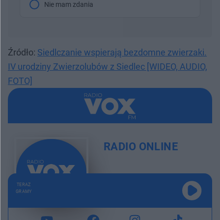
Nie mam zdania
Źródło:
Siedlczanie wspierają bezdomne zwierzaki.
IV urodziny Zwierzolubów z Siedlec [WIDEO, AUDIO,
FOTO]
RADIO ONLINE
TERAZ
GRAMY