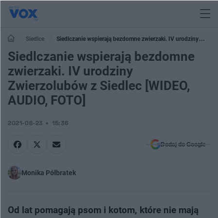
Siedlce
Siedlczanie wspierają bezdomne zwierzaki. IV urodziny
Zwierzolubów z Siedlec [WIDEO, AUDIO, FOTO]
Siedlczanie wspierają bezdomne
zwierzaki. IV urodziny
Zwierzolubów z Siedlec [WIDEO,
AUDIO, FOTO]
2021-08-23
15:36
Dodaj do Google
Monika Półbratek
Od lat pomagają psom i kotom, które nie mają