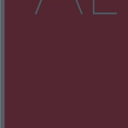
NAJNOWSZE:
Zmiany i przesunięcia remontu bulwaru w
Gorzowie. Dlaczego?
Policjanci z Przysuchy odnaleźli ciało 40-letniej
kobiety. Dwie osoby usłyszały zarzut zabójstwa
Burze sparaliżowały region. Strażacy
interweniowali 58 razy
Trwa walka z nosówką w schronisku. Są
śmiertelne przypadki. Uruchomiono zbiórkę!
Radom Music Camp 2026. Trzy dni koncertów i