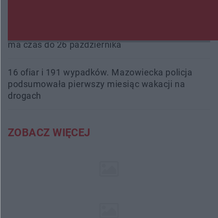
nowe boiska dla mieszkańców
Śledztwo w „Drzewnej” przedłużone. Prokuratura
ma czas do 26 października
16 ofiar i 191 wypadków. Mazowiecka policja
podsumowała pierwszy miesiąc wakacji na
drogach
ZOBACZ WIĘCEJ