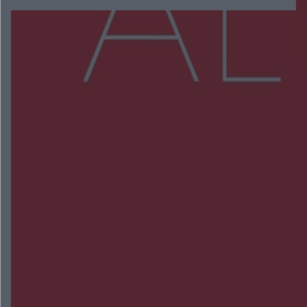
Więcej
NAJNOWSZE:
Trwa walka z nosówką w schronisku. Są
śmiertelne przypadki. Uruchomiono zbiórkę!
Radom Music Camp 2026. Trzy dni koncertów i
wydarzeń w różnych częściach miasta
Przeglądy, których nie było. Korupcja i
fałszowanie dokumentów!
Beach Ball Radom na Borkach. Turniej otworzy