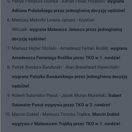
Patryk Patrykos Domke - Adrian Polak Polański:
wygrana
Adriana Polańskiego przez jednogłośną decyzję sędziów!
Mateusz Meknife Lovers Janusz - Krystian
Wilczak:
wygrana Mateusza Janusza przez jednogłośną
decyzję sędziów!
Mariusz Hejter Słoński - Amadeusz Ferrari Roślik:
wygrana
Amadeusza Ferrariego Roślika przez TKO w 1. rundzie!
Patryk Bandura Bandurski - Alan Braveheart Kwieciński:
wygrana Patryka Bandurskiego przez jednogłośną decyzję
sędziów!
Robert Sutonator Pasut - Jacek Muran Murański:
Robert
Sutonator Pasut wygrywa przez TKO w 2. rundzie!
Marcin Dubiel - Mateusz Tromba Trąbka:
Marcin Dubiel
wygrywa z Mateuszem Trąbką przez TKO w 1. rundzie!