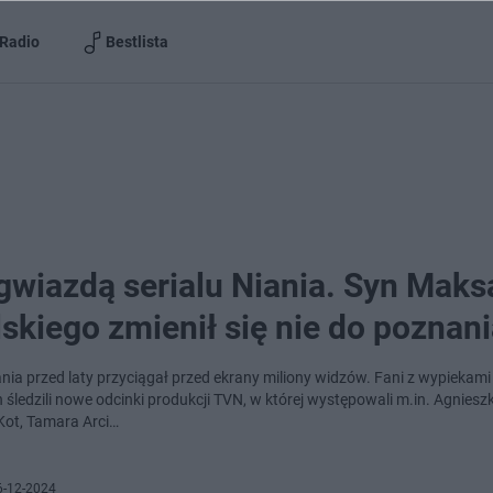
Radio
Bestlista
gwiazdą serialu Niania. Syn Maks
skiego zmienił się nie do poznan
ania przed laty przyciągał przed ekrany miliony widzów. Fani z wypiekami
 śledzili nowe odcinki produkcji TVN, w której występowali m.in. Agniesz
ot, Tamara Arci…
6-12-2024