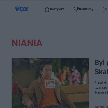
Rozrywka
Konkursy
NIANIA
Był 
Skal
Serial Ni
twarzach
Tomasz K
dodano 1