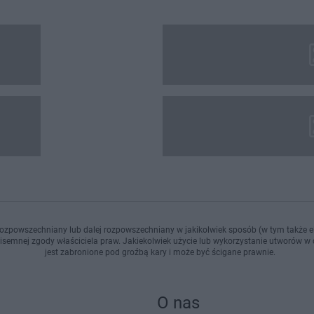
ozpowszechniany lub dalej rozpowszechniany w jakikolwiek sposób (w tym także el
pisemnej zgody właściciela praw. Jakiekolwiek użycie lub wykorzystanie utworów w c
jest zabronione pod groźbą kary i może być ścigane prawnie.
O nas