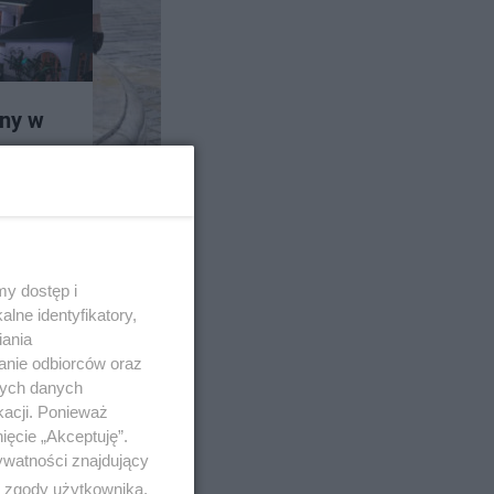
any w
y dostęp i
lne identyfikatory,
iania
anie odbiorców oraz
nych danych
kacji. Ponieważ
ięcie „Akceptuję”.
ywatności znajdujący
ą zgody użytkownika,