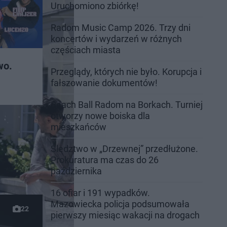
Uruchomiono zbiórkę!
Radom Music Camp 2026. Trzy dni
koncertów i wydarzeń w różnych
częściach miasta
wo.
Przeglądy, których nie było. Korupcja i
fałszowanie dokumentów!
Beach Ball Radom na Borkach. Turniej
otworzy nowe boiska dla
mieszkańców
Śledztwo w „Drzewnej” przedłużone.
Prokuratura ma czas do 26
października
16 ofiar i 191 wypadków.
Mazowiecka policja podsumowała
22
pierwszy miesiąc wakacji na drogach