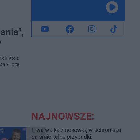
ania",
?
ali. Kto z
cza"? To te
NAJNOWSZE:
Trwa walka z nosówką w schronisku.
Są śmiertelne przypadki.