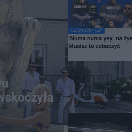
NASZ PATRONAT
"Numa numa yey" na ży
Musisz to zobaczyć
wu
 wskoczyła