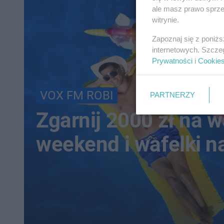
ale masz prawo sprzec
witrynie.
Zapoznaj się z poniż
internetowych. Szcze
Prywatności
i
Cookie
VOX FM ROBI
PARTNERZY
Zgarnij 2000 zł na 
weekend i wafelki n