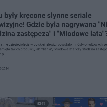
u były kręcone słynne seriale
wizyjne! Gdzie była nagrywana "Ni
zina zastępcza" i "Miodowe lata"
atnie dziesięciolecia w polskiej telewizji powstało mnóstwo kultowych seri
amięta takich produkcji, jak "Niania", "Miodowe lata" czy "Rodzina zastęp
e p…
6-2024
45