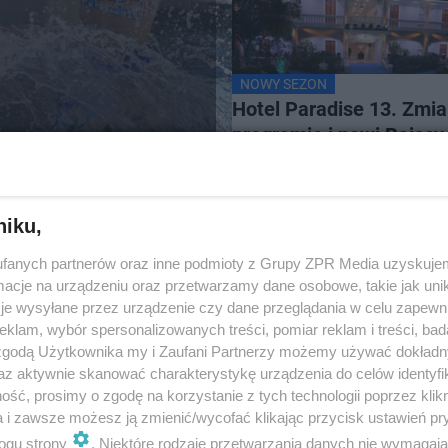
NOWY SEZON
Hotel Paradise 13. Zmi
programie i nowi Rajscy
Reporterzy
niku,
fanych partnerów oraz inne podmioty z Grupy ZPR Media uzyskujem
cje na urządzeniu oraz przetwarzamy dane osobowe, takie jak unika
je wysyłane przez urządzenie czy dane przeglądania w celu zapewn
klam, wybór spersonalizowanych treści, pomiar reklam i treści, bad
 zgodą Użytkownika my i Zaufani Partnerzy możemy używać dokład
az aktywnie skanować charakterystykę urządzenia do celów identyfi
ść, prosimy o zgodę na korzystanie z tych technologii poprzez klikn
a i zawsze możesz ją zmienić/wycofać klikając przycisk ustawień pr
ogu strony
. Niektóre rodzaje przetwarzania danych nie wymagaj