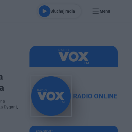
Słuchaj radia
Menu
a
ia
RADIO ONLINE
 na
ka Dygant,
TERAZ GRAMY