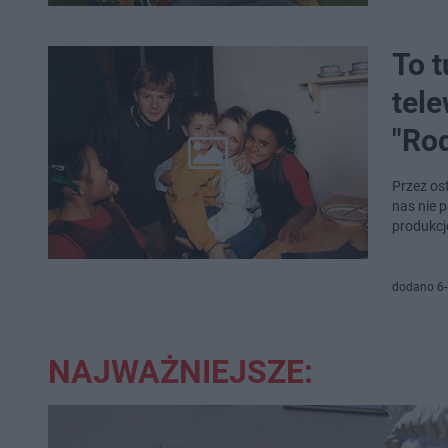
To t
tele
"Rod
Przez ost
nas nie p
produkcj
dodano 6-
NAJWAŻNIEJSZE: