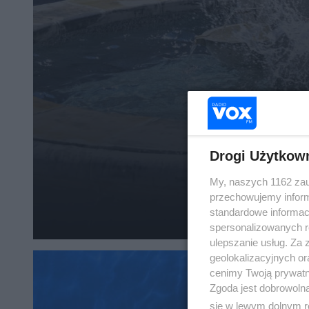
Drogi Użytkow
My, naszych 1162 zau
przechowujemy informa
standardowe informac
spersonalizowanych re
ulepszanie usług. Za
geolokalizacyjnych or
cenimy Twoją prywatno
Zgoda jest dobrowoln
się w lewym dolnym r