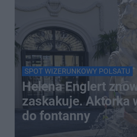
SPOT WIZERUNKOWY POLSATU
Helena Englert zno
zaskakuje. Aktorka
do fontanny