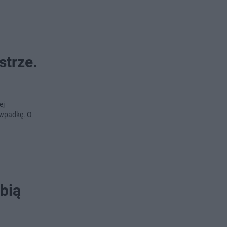
strze.
ej
o wpadkę. O
bią
.