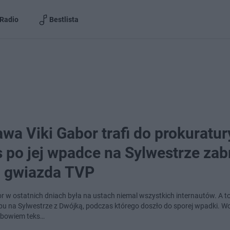
Radio
Bestlista
wa Viki Gabor trafi do prokuratur
 po jej wpadce na Sylwestrze zab
a gwiazda TVP
or w ostatnich dniach była na ustach niemal wszystkich internautów. A t
ępu na Sylwestrze z Dwójką, podczas którego doszło do sporej wpadki. Wo
 bowiem teks…