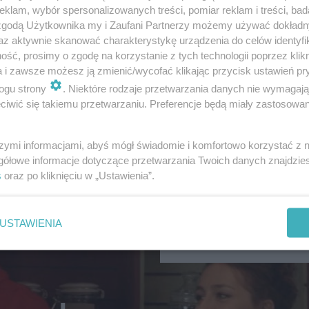
klam, wybór spersonalizowanych treści, pomiar reklam i treści, bad
 zgodą Użytkownika my i Zaufani Partnerzy możemy używać dokład
az aktywnie skanować charakterystykę urządzenia do celów identyfi
ść, prosimy o zgodę na korzystanie z tych technologii poprzez klikn
a i zawsze możesz ją zmienić/wycofać klikając przycisk ustawień pr
ogu strony
. Niektóre rodzaje przetwarzania danych nie wymagaj
iwić się takiemu przetwarzaniu. Preferencje będą miały zastosowanie
12
szymi informacjami, abyś mógł świadomie i komfortowo korzystać z
gółowe informacje dotyczące przetwarzania Twoich danych znajdzi
s
oraz po kliknięciu w „Ustawienia”.
NASZ PATRONAT
Czeka nas impreza wiel
USTAWIENIA
hitów. Sprawdź, kto za