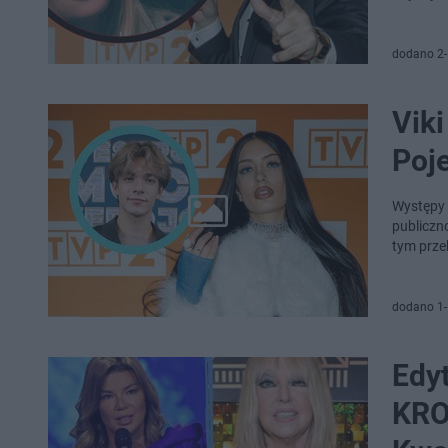
dodano 2-
Viki
Poj
Występy 
publiczno
tym prze
dodano 1-
Edyt
KRO