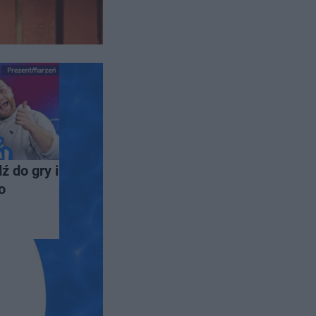
ź do gry i
o