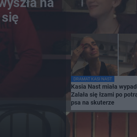
wyszła na
 się
DRAMAT KASI NAST
Kasia Nast miała wypad
Zalała się łzami po potr
psa na skuterze