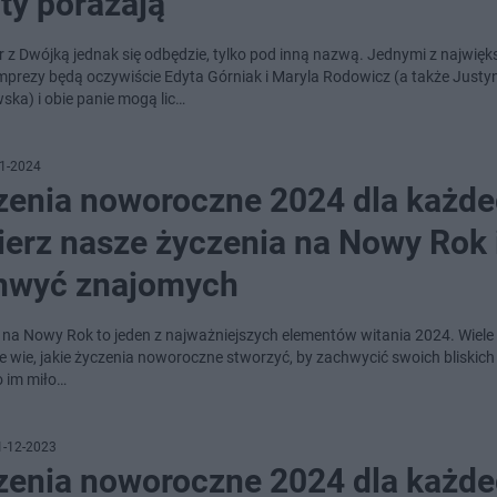
ty porażają
r z Dwójką jednak się odbędzie, tylko pod inną nazwą. Jednymi z najwię
mprezy będą oczywiście Edyta Górniak i Maryla Rodowicz (a także Justy
ska) i obie panie mogą lic…
1-2024
zenia noworoczne 2024 dla każde
ierz nasze życzenia na Nowy Rok 
hwyć znajomych
 na Nowy Rok to jeden z najważniejszych elementów witania 2024. Wiele
e wie, jakie życzenia noworoczne stworzyć, by zachwycić swoich bliskich 
o im miło…
1-12-2023
zenia noworoczne 2024 dla każde