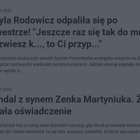
1-2024
la Rodowicz odpaliła się po
estrze! "Jeszcze raz się tak do m
wiesz k..., to Ci przyp..."
odowicz zaskoczyła swoich fanów! Piosenkarka wystąpiła ostatnio na S
gdzie zachwyciła wielbicieli swoimi numerami. Jednak emocje sięgnęły ze
e wpisie, k…
1-2024
ndal z synem Zenka Martyniuka. 
ała oświadczenie
rtyniuk ma za sobą wiele skandali i sytuacji, gdy do akcji musiała wkrocz
k syn Zenka obwieścił, że się żeni, wszyscy zakładali, że teraz się uspokoi
…