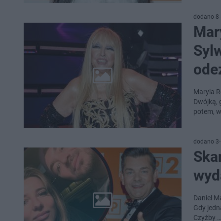
dodano 8-
Mary
Sylw
odez
Maryla R
Dwójką, 
potem, w
dodano 3-
Ska
wyd
Daniel Ma
Gdy jedna
Czyżby 