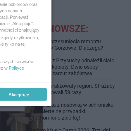
anie odbiorców oraz
nych danych
kacji. Ponieważ
ięcie „Akceptuję”.
NAJNOWSZE:
ywatności znajdujący
ą zgody użytkownika,
Zmiany i przesunięcia remontu
 tylko na tej
42
bulwaru w Gorzowie. Dlaczego?
Policjanci z Przysuchy odnaleźli ciało
 naszych serwisów
40-letniej kobiety. Dwie osoby
esz w
Polityce
usłyszały zarzut zabójstwa
Burze sparaliżowały region. Strażacy
kich
interweniowali 58 razy
Akceptuję
śpiewa
Trwa walka z nosówką w schronisku.
Są śmiertelne przypadki.
Uruchomiono zbiórkę!
Radom Music Camp 2026. Trzy dni