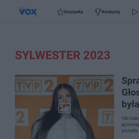
Rozrywka
Konkursy
SYLWESTER 2023
Spra
Głos
był
Viki Gab
jej wyst
pomyliła