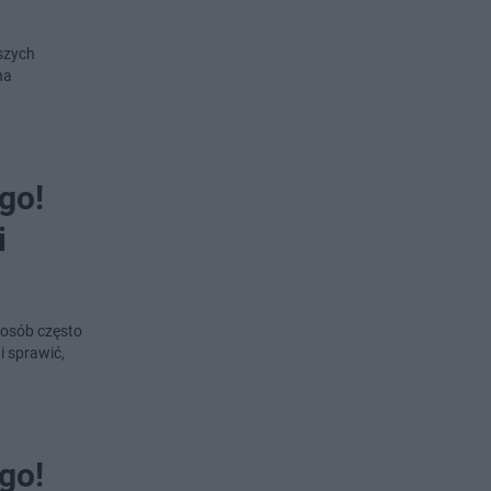
kszych
na
go!
i
 osób często
i sprawić,
go!