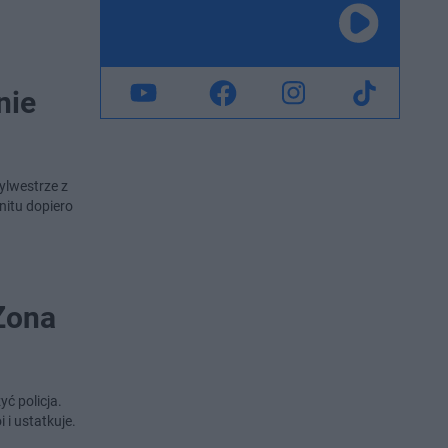
nie
ylwestrze z
nitu dopiero
Żona
yć policja.
 i ustatkuje.