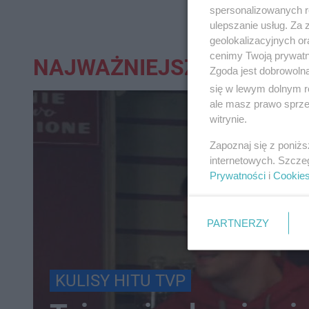
spersonalizowanych re
ulepszanie usług. Za
geolokalizacyjnych or
cenimy Twoją prywatno
NAJWAŻNIEJSZE:
Zgoda jest dobrowoln
się w lewym dolnym r
ale masz prawo sprzec
witrynie.
Zapoznaj się z poniż
internetowych. Szcze
Prywatności
i
Cookie
PARTNERZY
KULISY HITU TVP