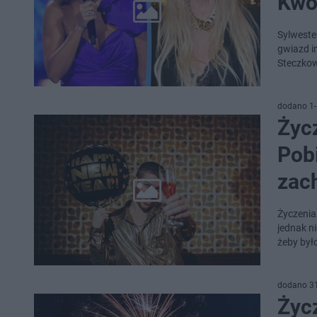
Kwo
Sylweste
gwiazd i
Steczkow
dodano 1-
Życ
Pob
zac
Życzenia
jednak ni
żeby był
dodano 3
Życ