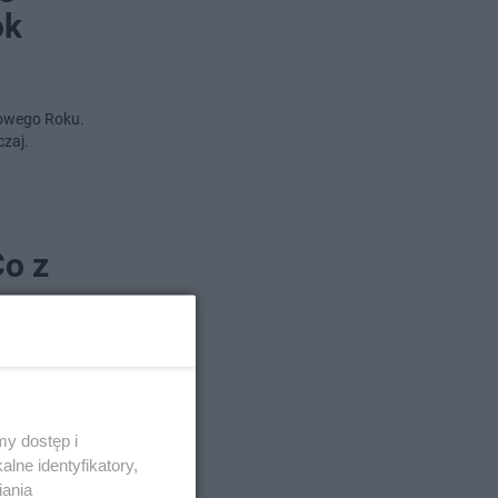
ok
Nowego Roku.
czaj.
Co z
ć z formą
ej edycji.
y dostęp i
lne identyfikatory,
iania