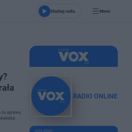
Słuchaj radia
Menu
y?
rała
RADIO ONLINE
o za sprawą
kalistka
TERAZ GRAMY