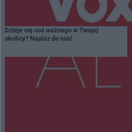
Dzieje się coś ważnego w Twojej
okolicy? Napisz do nas!
Więcej
NAJNOWSZE:
Policjanci z Przysuchy odnaleźli ciało 40-letniej
kobiety. Dwie osoby usłyszały zarzut zabójstwa