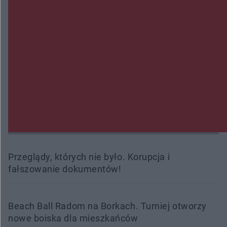
Burze sparaliżowały region. Strażacy
interweniowali 58 razy
Trwa walka z nosówką w schronisku. Są
śmiertelne przypadki. Uruchomiono zbiórkę!
Radom Music Camp 2026. Trzy dni koncertów i
wydarzeń w różnych częściach miasta
Przeglądy, których nie było. Korupcja i
fałszowanie dokumentów!
Beach Ball Radom na Borkach. Turniej otworzy
nowe boiska dla mieszkańców