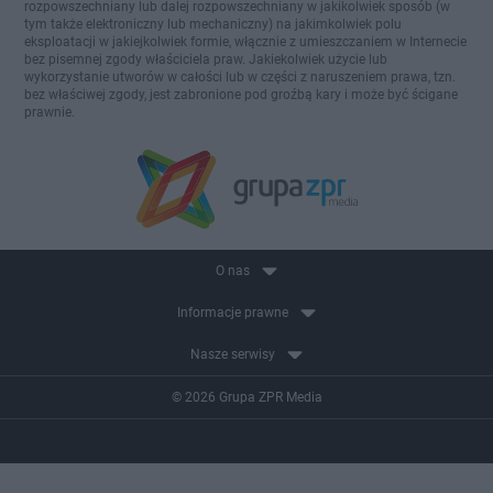
rozpowszechniany lub dalej rozpowszechniany w jakikolwiek sposób (w
tym także elektroniczny lub mechaniczny) na jakimkolwiek polu
eksploatacji w jakiejkolwiek formie, włącznie z umieszczaniem w Internecie
bez pisemnej zgody właściciela praw. Jakiekolwiek użycie lub
wykorzystanie utworów w całości lub w części z naruszeniem prawa, tzn.
bez właściwej zgody, jest zabronione pod groźbą kary i może być ścigane
prawnie.
O nas
Informacje prawne
Nasze serwisy
© 2026 Grupa ZPR Media