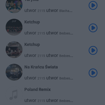
utwor
utwor
2115
Blacha
utwor
utwor
White 2115
utwor
Flexxy2115
Kuqe 2115
Ketchup
utwor
utwor
2115
Bedoes
utwor
utwor
Blacha
White 2115
utwor
Kuqe 2115
Ketchup
utwor
utwor
2115
Bedoes
utwor
utwor
Blacha
White 2115
utwor
Kuqe 2115
Na Krańcu Świata
utwor
utwor
2115
Bedoes
utwor
utwor
Kuqe 2115
White 2115
Poland Remix
utwor
utwor
2115
Bedoes