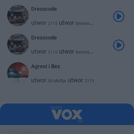
utwor
utwor
White 2115
Lil Yachty
Dresscode
utwor
utwor
2115
Bedoes
utwor
utwor
Taco Hemingway
White 2115
Dresscode
utwor
utwor
2115
Bedoes
utwor
utwor
Taco Hemingway
White 2115
Agrest i Bez
utwor
utwor
Sb Maffija
2115