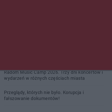
Policjanci z Przysuchy odnaleźli ciało 40-letniej
kobiety. Dwie osoby usłyszały zarzut
zabójstwa
Burze sparaliżowały region. Strażacy
interweniowali 58 razy
Trwa walka z nosówką w schronisku. Są
śmiertelne przypadki. Uruchomiono zbiórkę!
Radom Music Camp 2026. Trzy dni koncertów i
wydarzeń w różnych częściach miasta
Przeglądy, których nie było. Korupcja i
fałszowanie dokumentów!