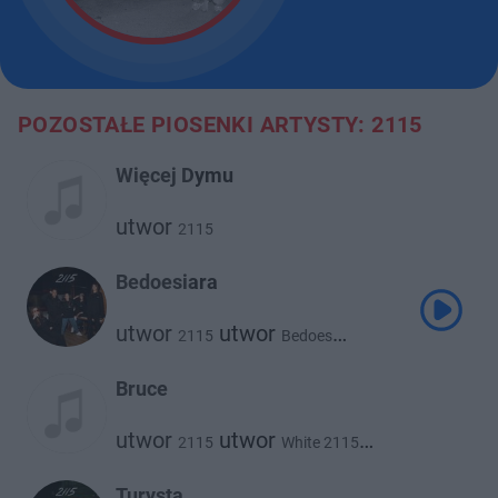
POZOSTAŁE PIOSENKI ARTYSTY: 2115
Więcej Dymu
utwor
2115
Bedoesiara
utwor
utwor
2115
Bedoes
utwor
utwor
White 2115
utwor
@atutowy
Abel De Jong
Bruce
utwor
utwor
2115
White 2115
utwor
utwor
Flexxy2115
Kuqe 2115
Turysta