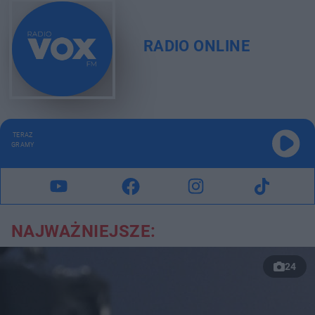
RADIO ONLINE
TERAZ
GRAMY
NAJWAŻNIEJSZE:
24