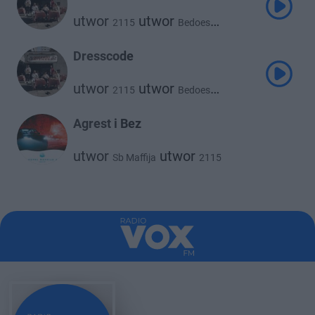
utwor
utwor
2115
Bedoes
utwor
utwor
Taco Hemingway
White 2115
Dresscode
utwor
utwor
2115
Bedoes
utwor
utwor
Taco Hemingway
White 2115
Agrest i Bez
utwor
utwor
Sb Maffija
2115