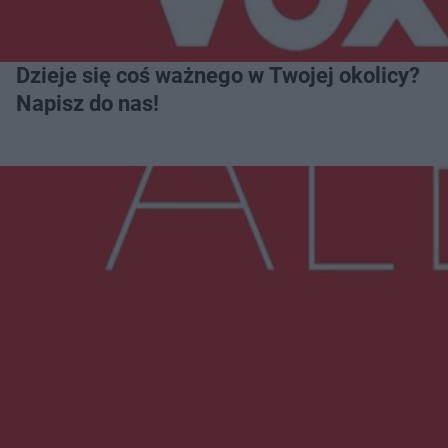
Dzieje się coś ważnego w Twojej okolicy?
Napisz do nas!
Więcej
NAJNOWSZE:
Trwa walka z nosówką w schronisku. Są
śmiertelne przypadki. Uruchomiono zbiórkę!
Radom Music Camp 2026. Trzy dni koncertów i
wydarzeń w różnych częściach miasta