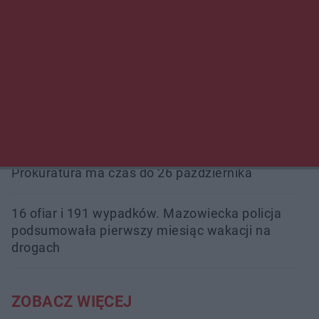
Przeglądy, których nie było. Korupcja i
fałszowanie dokumentów!
Beach Ball Radom na Borkach. Turniej otworzy
nowe boiska dla mieszkańców
Śledztwo w „Drzewnej” przedłużone.
Prokuratura ma czas do 26 października
16 ofiar i 191 wypadków. Mazowiecka policja
podsumowała pierwszy miesiąc wakacji na
drogach
ZOBACZ WIĘCEJ