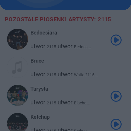
POZOSTAŁE PIOSENKI ARTYSTY: 2115
Bedoesiara
utwor
utwor
2115
Bedoes
utwor
utwor
White 2115
utwor
@atutowy
Abel De Jong
Bruce
utwor
utwor
2115
White 2115
utwor
utwor
Flexxy2115
Kuqe 2115
Turysta
utwor
utwor
2115
Blacha
utwor
utwor
White 2115
utwor
Flexxy2115
Kuqe 2115
Ketchup
utwor
utwor