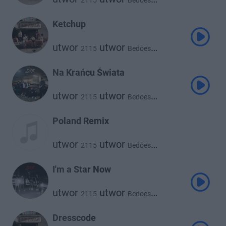
2115
Bedoes
utwor
utwor
Blacha
White 2115
utwor
Kuqe 2115
Ketchup
utwor
utwor
2115
Bedoes
utwor
utwor
Blacha
White 2115
utwor
Kuqe 2115
Na Krańcu Świata
utwor
utwor
2115
Bedoes
utwor
utwor
Kuqe 2115
White 2115
Poland Remix
utwor
utwor
2115
Bedoes
utwor
utwor
White 2115
Lil Yachty
I'm a Star Now
utwor
utwor
2115
Bedoes
utwor
utwor
Blacha
Kuqe 2115
utwor
utwor
Flexxy2115
Pressa
Dresscode
utwor
White 2115