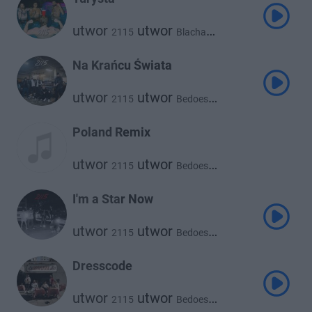
utwor
utwor
2115
Blacha
utwor
utwor
White 2115
utwor
Flexxy2115
Kuqe 2115
Na Krańcu Świata
utwor
utwor
2115
Bedoes
utwor
utwor
Kuqe 2115
White 2115
Poland Remix
utwor
utwor
2115
Bedoes
utwor
utwor
White 2115
Lil Yachty
I'm a Star Now
utwor
utwor
2115
Bedoes
utwor
utwor
Blacha
Kuqe 2115
utwor
utwor
Flexxy2115
Pressa
Dresscode
utwor
White 2115
utwor
utwor
2115
Bedoes