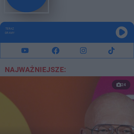
TERAZ
GRAMY
NAJWAŻNIEJSZE:
24