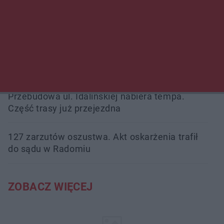
Śledztwo w „Drzewnej” przedłużone.
Prokuratura ma czas do 26 października
16 ofiar i 191 wypadków. Mazowiecka policja
podsumowała pierwszy miesiąc wakacji na
drogach
Przebudowa ul. Idalińskiej nabiera tempa.
Część trasy już przejezdna
127 zarzutów oszustwa. Akt oskarżenia trafił
do sądu w Radomiu
ZOBACZ WIĘCEJ