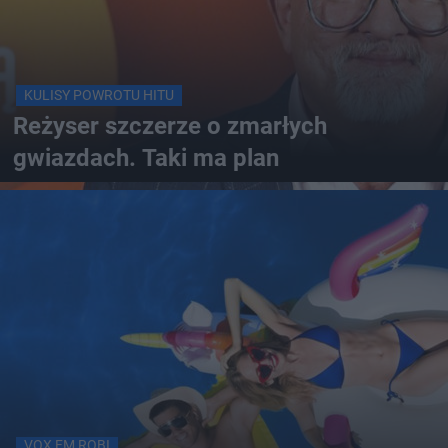
KULISY POWROTU HITU
Reżyser szczerze o zmarłych
gwiazdach. Taki ma plan
VOX FM ROBI