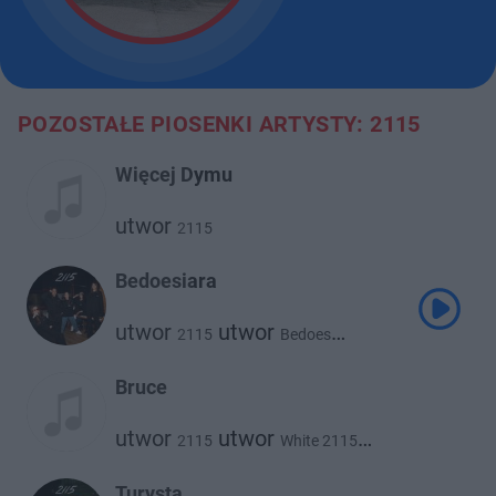
POZOSTAŁE PIOSENKI ARTYSTY: 2115
Więcej Dymu
utwor
2115
Bedoesiara
utwor
utwor
2115
Bedoes
utwor
utwor
White 2115
utwor
@atutowy
Abel De Jong
Bruce
utwor
utwor
2115
White 2115
utwor
utwor
Flexxy2115
Kuqe 2115
Turysta