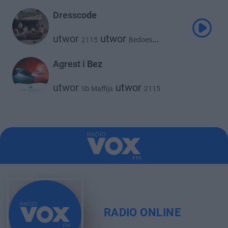
utwor
utwor
Taco Hemingway
White 2115
Dresscode
utwor
utwor
2115
Bedoes
utwor
utwor
Taco Hemingway
White 2115
Agrest i Bez
utwor
utwor
Sb Maffija
2115
RADIO ONLINE