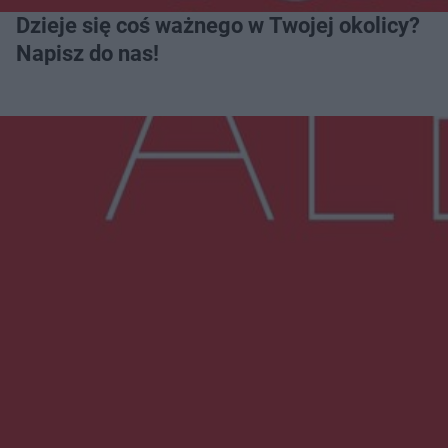
Dzieje się coś ważnego w Twojej okolicy?
Napisz do nas!
Więcej
NAJNOWSZE:
Przeglądy, których nie było. Korupcja i
fałszowanie dokumentów!
Beach Ball Radom na Borkach. Turniej otworzy
nowe boiska dla mieszkańców