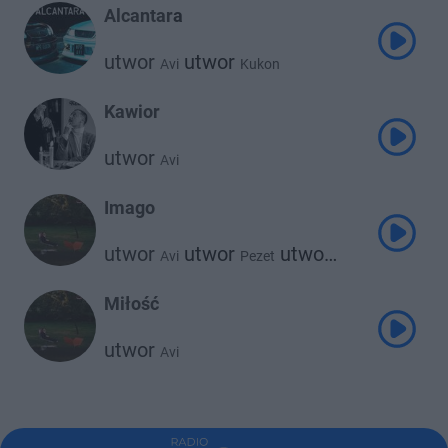
Alcantara
utwor
utwor
Avi
Kukon
Kawior
utwor
Avi
Imago
utwor
utwor
utwor
Avi
Pezet
Jan-Rapowanie
Miłość
utwor
Avi