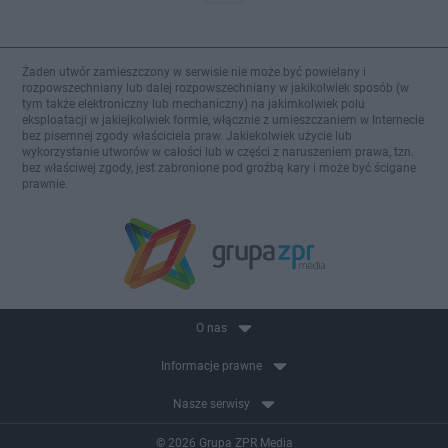
Żaden utwór zamieszczony w serwisie nie może być powielany i
rozpowszechniany lub dalej rozpowszechniany w jakikolwiek sposób (w
tym także elektroniczny lub mechaniczny) na jakimkolwiek polu
eksploatacji w jakiejkolwiek formie, włącznie z umieszczaniem w Internecie
bez pisemnej zgody właściciela praw. Jakiekolwiek użycie lub
wykorzystanie utworów w całości lub w części z naruszeniem prawa, tzn.
bez właściwej zgody, jest zabronione pod groźbą kary i może być ścigane
prawnie.
O nas
Informacje prawne
Nasze serwisy
© 2026 Grupa ZPR Media