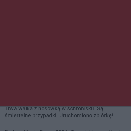
Wsola: Renault uderzyło w słup i stanął w
płomieniach. 49-latek trafił do szpitala
Zmiany i przesunięcia remontu bulwaru w
Gorzowie. Dlaczego?
Policjanci z Przysuchy odnaleźli ciało 40-letniej
kobiety. Dwie osoby usłyszały zarzut
zabójstwa
Burze sparaliżowały region. Strażacy
interweniowali 58 razy
Trwa walka z nosówką w schronisku. Są
śmiertelne przypadki. Uruchomiono zbiórkę!