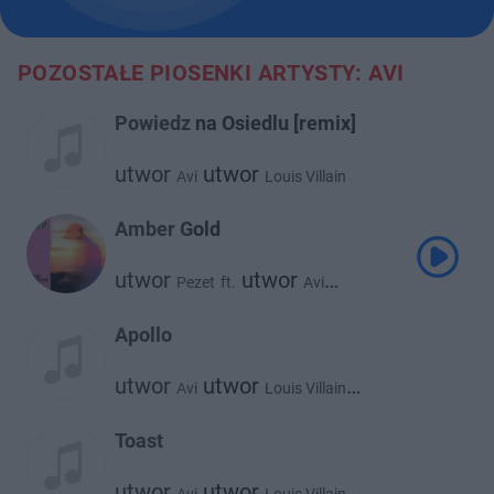
POZOSTAŁE PIOSENKI ARTYSTY: AVI
Powiedz na Osiedlu [remix]
utwor
utwor
Avi
Louis Villain
Amber Gold
utwor
utwor
Pezet
ft.
Avi
utwor
Emas
Apollo
utwor
utwor
Avi
Louis Villain
utwor
Sarius
Toast
utwor
utwor