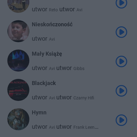
utwor
utwor
Reto
Avi
Nieskończoność
utwor
Avi
Mały Książę
utwor
utwor
Avi
Gibbs
Blackjack
utwor
utwor
Avi
Czarny Hifi
Hymn
utwor
utwor
Avi
Frank Leen
utwor
Indeb