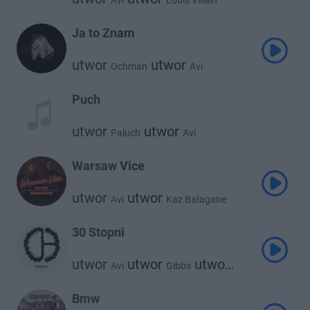
Avi
Louis Villain
Ja to Znam
utwor
utwor
Ochman
Avi
Puch
utwor
utwor
Paluch
Avi
Warsaw Vice
utwor
utwor
Avi
Kaz Bałagane
30 Stopni
utwor
utwor
utwor
Avi
Gibbs
Dopehouse
Bmw