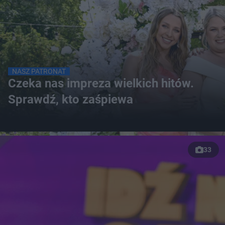
NASZ PATRONAT
Czeka nas impreza wielkich hitów.
Sprawdź, kto zaśpiewa
33