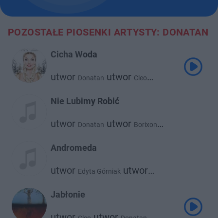
POZOSTAŁE PIOSENKI ARTYSTY: DONATAN
Cicha Woda
utwor
utwor
Donatan
Cleo
utwor
Sitek
Nie Lubimy Robić
utwor
utwor
Donatan
Borixon
utwor
Kajman
Andromeda
utwor
utwor
Edyta Górniak
Donatan
Jabłonie
utwor
utwor