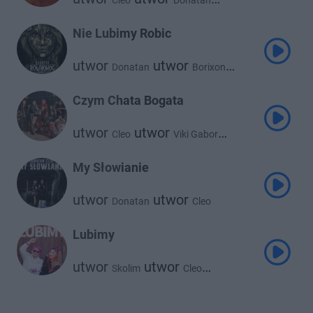
Cleo
Donatan
utwor
Hinol Polska Wersja
Nie Lubimy Robic
utwor
utwor
Donatan
Borixon
utwor
Kajman
Czym Chata Bogata
utwor
utwor
Cleo
Viki Gabor
utwor
utwor
Wac Toja
utwor
Golec Uorkiestra
Donatan
My Słowianie
utwor
utwor
Donatan
Cleo
Lubimy
utwor
utwor
Skolim
Cleo
utwor
Donatan