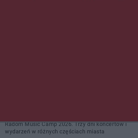
NAJNOWSZE:
Zmiany i przesunięcia remontu bulwaru w
Gorzowie. Dlaczego?
Policjanci z Przysuchy odnaleźli ciało 40-letniej
kobiety. Dwie osoby usłyszały zarzut
zabójstwa
Burze sparaliżowały region. Strażacy
interweniowali 58 razy
Trwa walka z nosówką w schronisku. Są
śmiertelne przypadki. Uruchomiono zbiórkę!
Radom Music Camp 2026. Trzy dni koncertów i
wydarzeń w różnych częściach miasta