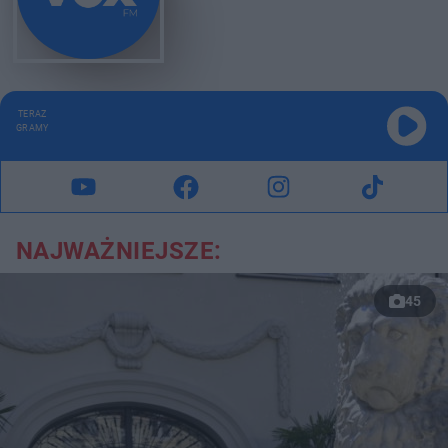
TERAZ
GRAMY
NAJWAŻNIEJSZE:
45