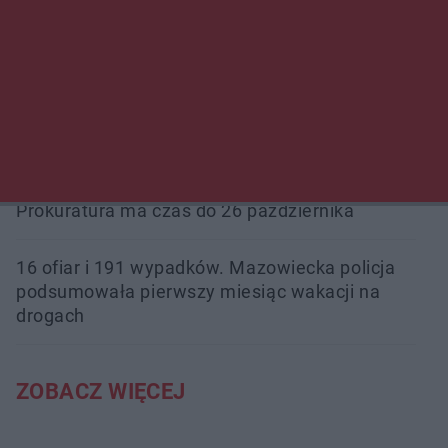
Przeglądy, których nie było. Korupcja i
fałszowanie dokumentów!
Beach Ball Radom na Borkach. Turniej otworzy
nowe boiska dla mieszkańców
Śledztwo w „Drzewnej” przedłużone.
Prokuratura ma czas do 26 października
16 ofiar i 191 wypadków. Mazowiecka policja
podsumowała pierwszy miesiąc wakacji na
drogach
ZOBACZ WIĘCEJ