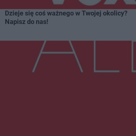
Dzieje się coś ważnego w Twojej okolicy?
Napisz do nas!
Więcej
NAJNOWSZE:
Trwa walka z nosówką w schronisku. Są
śmiertelne przypadki. Uruchomiono zbiórkę!
Radom Music Camp 2026. Trzy dni koncertów i
wydarzeń w różnych częściach miasta