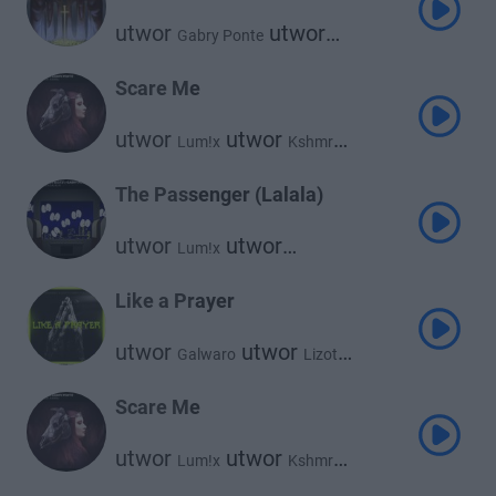
utwor
utwor
Gabry Ponte
Marnik
Scare Me
utwor
utwor
Lum!x
Kshmr
utwor
Gabry Ponte
The Passenger (Lalala)
utwor
utwor
Lum!x
utwor
Mokaby D.T.E
Gabry Ponte
Like a Prayer
utwor
utwor
Galwaro
Lizot
utwor
Gabry Ponte
Scare Me
utwor
utwor
Lum!x
Kshmr
utwor
Gabry Ponte