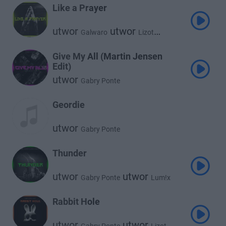
Like a Prayer
utwor
utwor
Galwaro
Lizot
utwor
Gabry Ponte
Give My All (Martin Jensen
Edit)
utwor
Gabry Ponte
Geordie
utwor
Gabry Ponte
Thunder
utwor
utwor
Gabry Ponte
Lum!x
utwor
Prezioso
Rabbit Hole
utwor
utwor