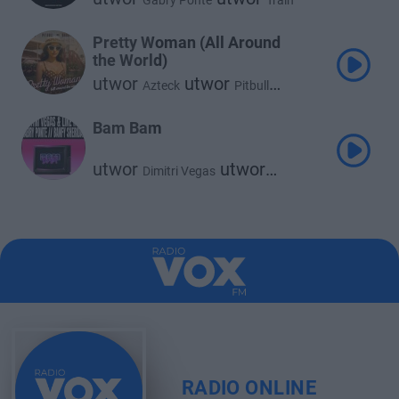
Gabry Ponte
Train
Pretty Woman (All Around
the World)
utwor
utwor
Azteck
Pitbull
utwor
Gabry Ponte
Bam Bam
utwor
utwor
Dimitri Vegas
utwor
Like Mike
ft.
Gabry Ponte
utwor
utwor
Banfy
Sheridan
RADIO ONLINE