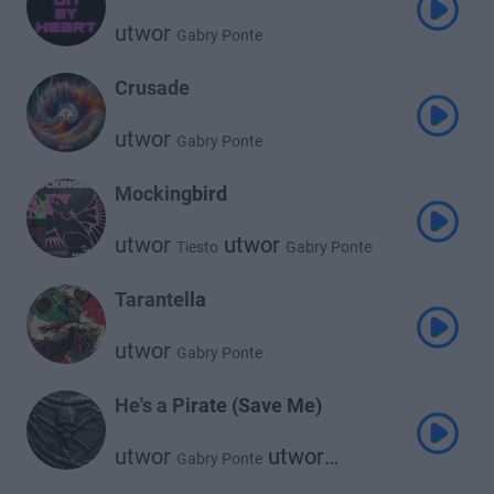
utwor
Gabry Ponte
Crusade
utwor
Gabry Ponte
Mockingbird
utwor
utwor
Tiesto
Gabry Ponte
Tarantella
utwor
Gabry Ponte
He's a Pirate (Save Me)
utwor
utwor
Gabry Ponte
utwor
Steve Aoki
Kel