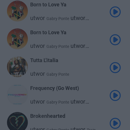
Born to Love Ya
utwor
utwor
Gabry Ponte
utwor
Sean Paul
Natti Natasha
Born to Love Ya
utwor
utwor
Gabry Ponte
utwor
Natti Natasha
Sean Paul
Tutta L'italia
utwor
Gabry Ponte
Frequency (Go West)
utwor
utwor
Gabry Ponte
Village People
Brokenhearted
utwor
utwor