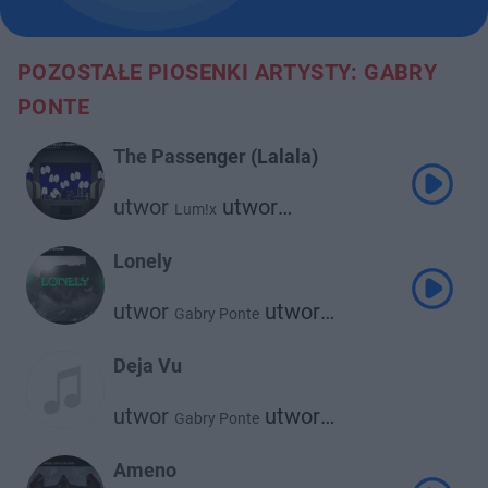
POZOSTAŁE PIOSENKI ARTYSTY: GABRY
PONTE
The Passenger (Lalala)
utwor
utwor
Lum!x
utwor
Mokaby D.T.E
Gabry Ponte
Lonely
utwor
utwor
Gabry Ponte
Jerome
Deja Vu
utwor
utwor
Gabry Ponte
Proyecto Fenomeno
Ameno