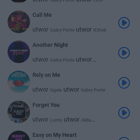
Gabry Ponte
Lizot
Call Me
utwor
utwor
Gabry Ponte
R3hab
utwor
Timmy Trumpet
Another Night
utwor
utwor
Gabry Ponte
utwor
Conor Maynard
Jayover
Rely on Me
utwor
utwor
Sigala
Gabry Ponte
utwor
Alex Gaudino
Forget You
utwor
utwor
Lum!x
Alida
utwor
Gabry Ponte
Easy on My Heart