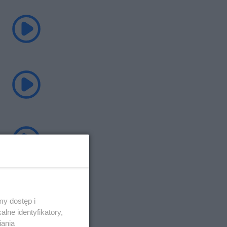
y dostęp i
lne identyfikatory,
iania