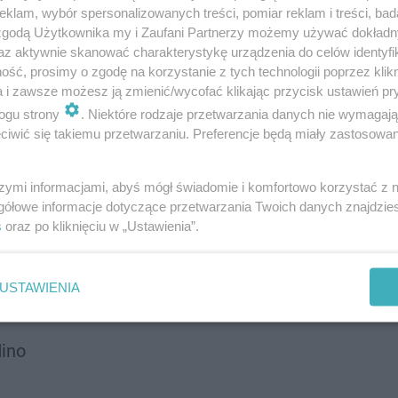
klam, wybór spersonalizowanych treści, pomiar reklam i treści, bad
 zgodą Użytkownika my i Zaufani Partnerzy możemy używać dokład
az aktywnie skanować charakterystykę urządzenia do celów identyfi
ść, prosimy o zgodę na korzystanie z tych technologii poprzez klikn
a i zawsze możesz ją zmienić/wycofać klikając przycisk ustawień pr
ogu strony
. Niektóre rodzaje przetwarzania danych nie wymagaj
iwić się takiemu przetwarzaniu. Preferencje będą miały zastosowanie
umpet
szymi informacjami, abyś mógł świadomie i komfortowo korzystać z
gółowe informacje dotyczące przetwarzania Twoich danych znajdzi
s
oraz po kliknięciu w „Ustawienia”.
Jayover
USTAWIENIA
ino