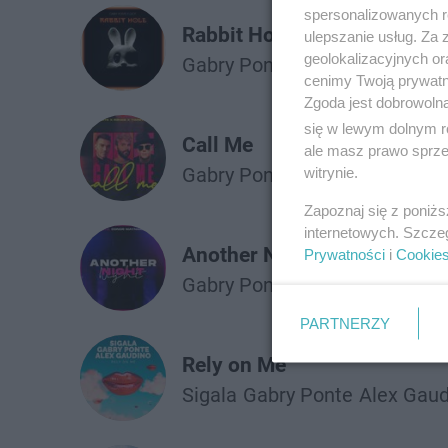
spersonalizowanych re
Rabbit Hole
ulepszanie usług. Za
geolokalizacyjnych or
Gabry Ponte
Lizot
cenimy Twoją prywatno
Zgoda jest dobrowoln
się w lewym dolnym r
Call Me
ale masz prawo sprzec
Gabry Ponte
R3hab
Timmy Tr
witrynie.
Zapoznaj się z poniż
internetowych. Szcze
Another Night
Prywatności
i
Cookie
Gabry Ponte
Conor Maynard
PARTNERZY
Rely on Me
Sigala
Gabry Ponte
Alex Gaud