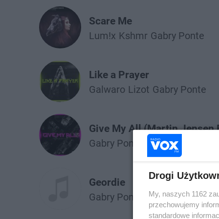
Scare Me
Lum!x
Kshmr
Gabry Ponte
Like a Prayer
Galwaro
Lizot
Gabry Ponte
Give My All (Martin Jensen 
Gabry Ponte
Drogi Użytkow
Geordie
My, naszych 1162 zau
Gabry Ponte
przechowujemy informa
standardowe informac