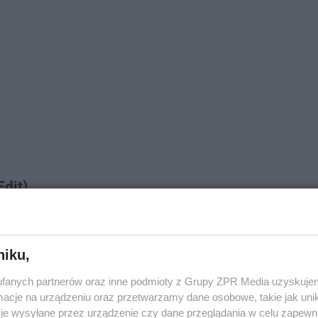
Edit)
niku,
fanych partnerów oraz inne podmioty z Grupy ZPR Media uzyskujem
cje na urządzeniu oraz przetwarzamy dane osobowe, takie jak unika
je wysyłane przez urządzenie czy dane przeglądania w celu zapewn