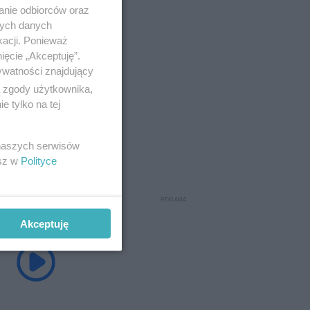
anie odbiorców oraz
nych danych
kacji. Ponieważ
ięcie „Akceptuję”.
ywatności znajdujący
ą zgody użytkownika,
 tylko na tej
 naszych serwisów
esz w
Polityce
Akceptuję