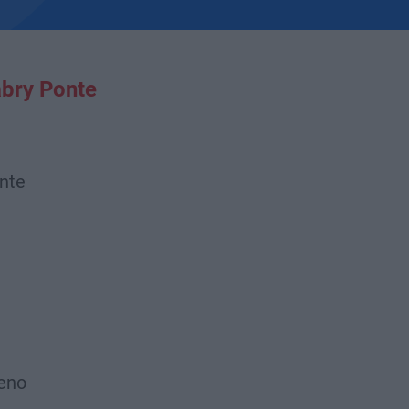
bry Ponte
nte
eno